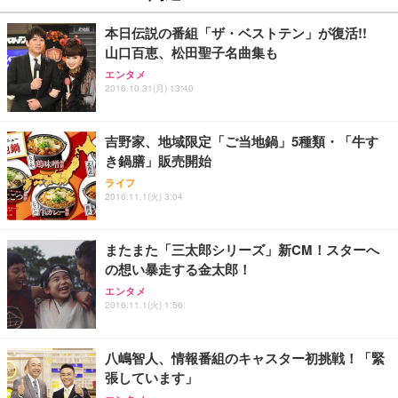
本日伝説の番組「ザ・ベストテン」が復活!!
山口百恵、松田聖子名曲集も
エンタメ
2016.10.31(月) 13:40
吉野家、地域限定「ご当地鍋」5種類・「牛す
き鍋膳」販売開始
ライフ
2016.11.1(火) 3:04
またまた「三太郎シリーズ」新CM！スターへ
の想い暴走する金太郎！
エンタメ
2016.11.1(火) 1:56
八嶋智人、情報番組のキャスター初挑戦！「緊
張しています」