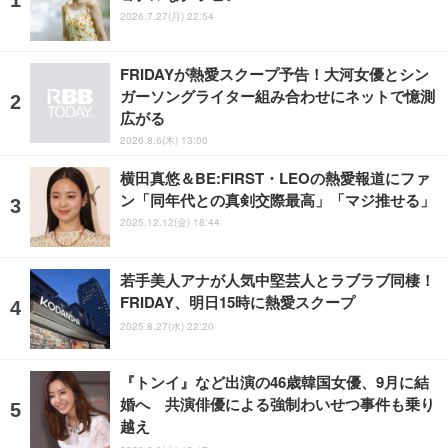
2026.7.27(月) 22:54
FRIDAYが熱愛スクープ予告！大河女優とシン
ガーソングライター組み合わせにネットで憶測
広がる
2026.8.6(木) 13:00
横田真悠＆BE:FIRST・LEOの熱愛報道にファ
ン「同年代との真剣交際最高」「マジ推せる」
2025.12.12(金) 18:44
若手美人アナが人気中堅芸人とラブラブ同棲！
FRIDAY、明日15時に熱愛スクープ
2025.8.27(水) 22:20
『トンイ』など出演の46歳韓国女優、9月に結
婚へ 共演俳優による強制わいせつ事件も乗り
越え