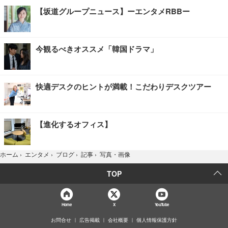
【坂道グループニュース】ーエンタメRBBー
今観るべきオススメ「韓国ドラマ」
快適デスクのヒントが満載！こだわりデスクツアー
【進化するオフィス】
写真・画像
ホーム
›
エンタメ
›
ブログ
›
記事
›
TOP
Home
X
YouTube
お問合せ
広告掲載
会社概要
個人情報保護方針