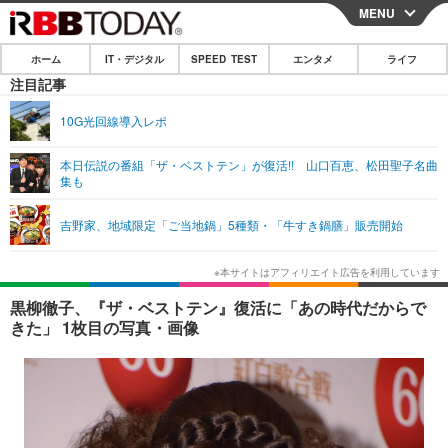
MENU
CLOSE
ホーム
IT・デジタル
SPEED TEST
エンタメ
ライフ
ホーム
注目記事
IT・デジタル
10G光回線導入レポ
IT・デジタルTOP
スマートフォン
SPEED TEST
本日伝説の番組「ザ・ベストテン」が復活!! 山口百恵、松田聖子名曲
集も
ネタ
ガジェット・ツール
エンタメ
吉野家、地域限定「ご当地鍋」5種類・「牛すき鍋膳」販売開始
ショッピング
その他
エンタメTOP
映画・ドラマ
ライフ
韓流・K-POP
韓国・芸能
ライフTOP
グルメ
リリース一覧
黒柳徹子、『ザ・ベストテン』復活に「あの時代だからで
音楽
スポーツ
ペット
ショッピング
きた」 1枚目の写真・画像
プッシュ通知の停止方法
グラビア
ブログ
その他
ショッピング
その他