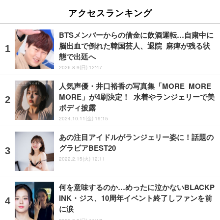
アクセスランキング
BTSメンバーからの借金に飲酒運転…自粛中に
脳出血で倒れた韓国芸人、退院 麻痺が残る状
態で出廷へ
2026.8.9(日) 12:47
人気声優・井口裕香の写真集「MORE MORE
MORE」が4刷決定！ 水着やランジェリーで美
ボディ披露
2024.10.11(金) 19:15
あの注目アイドルがランジェリー姿に！話題の
グラビアBEST20
2022.2.15(火) 12:11
何を意味するのか…めったに泣かないBLACKP
INK・ジス、10周年イベント終了しファンを前
に涙