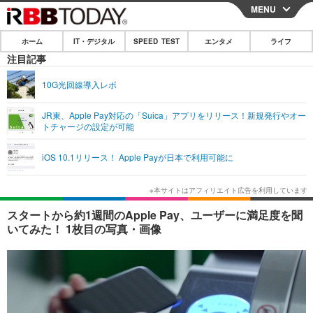
MENU
CLOSE
ホーム
IT・デジタル
SPEED TEST
エンタメ
ライフ
ホーム
注目記事
IT・デジタル
10G光回線導入レポ
IT・デジタルTOP
スマートフォン
SPEED TEST
JR東、Apple Pay対応の「Suica」アプリをリリース！新規発行やオー
トチャージの設定が可能
ネタ
ガジェット・ツール
エンタメ
iOS 10.1リリース！ Apple Payが日本で利用可能に
ショッピング
その他
エンタメTOP
映画・ドラマ
ライフ
韓流・K-POP
韓国・芸能
ライフTOP
グルメ
リリース一覧
スタートから約1週間のApple Pay、ユーザーに満足度を聞
音楽
スポーツ
ペット
ショッピング
いてみた！ 1枚目の写真・画像
プッシュ通知の停止方法
グラビア
ブログ
その他
ショッピング
その他