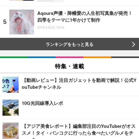
2026.8.9(日) 11:17
Aqours声優・降幡愛の人生初写真集が発売！
四季をテーマに1年かけて制作
2019.4.8(月) 16:04
ランキングをもっと見る
特集・連載
【動画レビュー】注目ガジェットを動画で解説！公式Y
ouTubeチャンネル
10G光回線導入レポ
【アジア美食レポート】編集部注目のYouTuberがオス
スメ！タイ・バンコクに行ったら食べたいグルメをチ