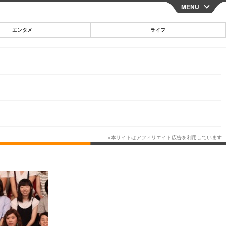
MENU
CLOSE
エンタメ
ライフ
スマートフォン
ガジェット・ツール
その他
映画・ドラマ
韓国・芸能
グルメ
スポーツ
ショッピング
ブログ
その他