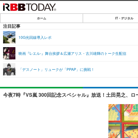
ホーム
IT・デジタル
ホーム
注目記事
IT・デジタル
10G光回線導入レポ
IT・デジタルTOP
SPEED TEST
映画『L-エル-』舞台挨拶＆広瀬アリス・古川雄輝のトーク生配信
ネタ
エンタメ
「デスノート」リュークが「PPAP」に挑戦！
ショッピング
エンタメTOP
ライフ
韓流・K-POP
ライフTOP
リリース一覧
今夜7時『VS嵐 300回記念スペシャル』放送！土田晃之、ロ
音楽
ペット
プッシュ通知の停止方法
グラビア
その他
ショッピング