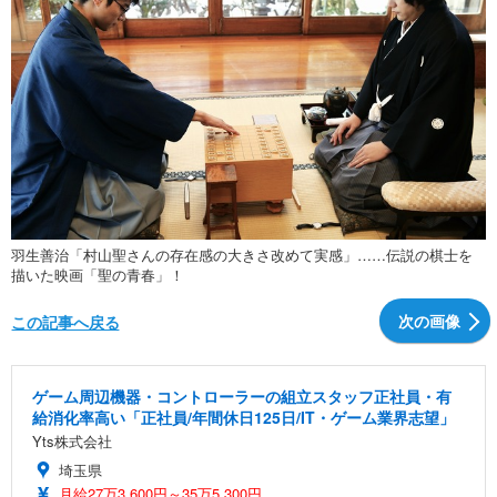
羽生善治「村山聖さんの存在感の大きさ改めて実感」……伝説の棋士を
描いた映画「聖の青春」！
次の画像
この記事へ戻る
ゲーム周辺機器・コントローラーの組立スタッフ正社員・有
給消化率高い「正社員/年間休日125日/IT・ゲーム業界志望」
Yts株式会社
埼玉県
月給27万3,600円～35万5,300円