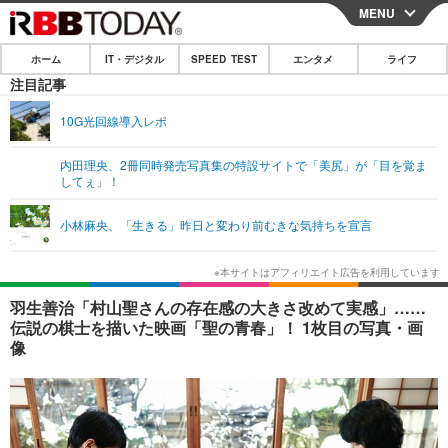
MENU
CLOSE
ホーム
IT・デジタル
SPEED TEST
エンタメ
ライフ
ホーム
注目記事
IT・デジタル
10G光回線導入レポ
IT・デジタルTOP
スマートフォン
SPEED TEST
内田理央、2冊同時発売写真集の特設サイトで「美尻」が「目を覚ま
してぇ」！
ネタ
ガジェット・ツール
エンタメ
小林麻央、「生きる」昨日と変わり前むきな気持ちを宣言
ショッピング
その他
エンタメTOP
映画・ドラマ
ライフ
韓流・K-POP
韓国・芸能
ライフTOP
グルメ
リリース一覧
羽生善治「村山聖さんの存在感の大きさ改めて実感」……
音楽
スポーツ
ペット
ショッピング
伝説の棋士を描いた映画「聖の青春」！ 1枚目の写真・画
プッシュ通知の停止方法
像
グラビア
ブログ
その他
ショッピング
その他