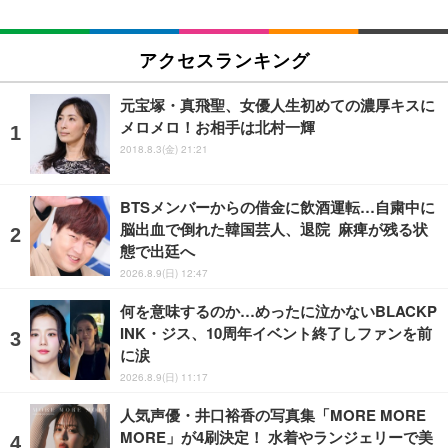
アクセスランキング
元宝塚・真飛聖、女優人生初めての濃厚キスに
メロメロ！お相手は北村一輝
2018.8.3(金) 21:21
BTSメンバーからの借金に飲酒運転…自粛中に
脳出血で倒れた韓国芸人、退院 麻痺が残る状
態で出廷へ
2026.8.9(日) 12:47
何を意味するのか…めったに泣かないBLACKP
INK・ジス、10周年イベント終了しファンを前
に涙
2026.8.9(日) 11:17
人気声優・井口裕香の写真集「MORE MORE
MORE」が4刷決定！ 水着やランジェリーで美