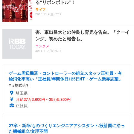
る“リボンボトル”！
ライフ
2016.11.4(金) 7:12
杏、東出昌大との仲良し育児を告白。「クーイ
ング」初めたと報告も。
エンタメ
2016.11.4(金) 9:11
ゲーム周辺機器・コントローラーの組立スタッフ正社員・有
給消化率高い「正社員/年間休日125日/IT・ゲーム業界志望」
Yts株式会社
埼玉県
月給27万3,600円～35万5,300円
正社員
27卒・新卒/ものづくりエンジニアアシスタント/設計図に沿っ
た機械組立/文理不問