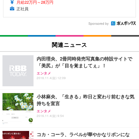
月給22万円～28万円
正社員
Sponsored by
関連ニュース
内田理央、2冊同時発売写真集の特設サイトで
「美尻」が「目を覚ましてぇ」！
エンタメ
2016.11.4(金) 12:09
小林麻央、「生きる」昨日と変わり前むきな気
持ちを宣言
エンタメ
2016.11.4(金) 9:54
コカ・コーラ、ラベルが華やかなリボンにな