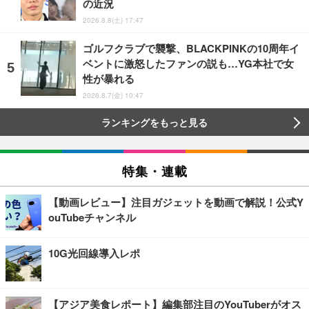
の近況
2026.8.8(土) 17:47
ゴルフクラブで襲撃、BLACKPINKの10周年イ
ベントに激怒したファンの説も…YG本社で女
性が暴れる
2026.8.7(金) 10:47
ランキングをもっと見る
特集・連載
【動画レビュー】注目ガジェットを動画で解説！公式Y
ouTubeチャンネル
10G光回線導入レポ
【アジア美食レポート】編集部注目のYouTuberがオス