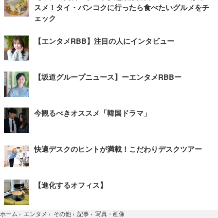
スメ！タイ・バンコクに行ったら食べたいグルメをチ
ェック
【エンタメRBB】注目の人にインタビュー
【坂道グループニュース】ーエンタメRBBー
今観るべきオススメ「韓国ドラマ」
快適デスクのヒントが満載！こだわりデスクツアー
【進化するオフィス】
写真・画像
ホーム
›
エンタメ
›
その他
›
記事
›