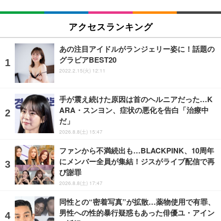
アクセスランキング
あの注目アイドルがランジェリー姿に！話題の
グラビアBEST20
2022.2.15(火) 12:11
手が震え続けた原因は首のヘルニアだった…K
ARA・スンヨン、症状の悪化を告白「治療中
だ」
2026.8.8(土) 15:47
ファンから不満続出も…BLACKPINK、10周年
にメンバー全員が集結！ジスがライブ配信で再
び謝罪
2026.8.8(土) 17:47
同性との“密着写真”が拡散…薬物使用で有罪、
男性への性的暴行疑惑もあった俳優ユ・アイン