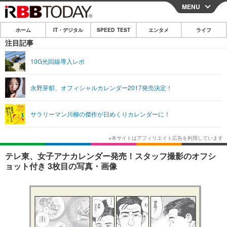
MENU
CLOSE
ホーム
IT・デジタル
SPEED TEST
エンタメ
ライフ
ホーム
注目記事
IT・デジタル
10G光回線導入レポ
IT・デジタルTOP
スマートフォン
SPEED TEST
永野芽郁、オフィシャルカレンダー2017発売決定！
ネタ
ガジェット・ツール
エンタメ
サラリーマン川柳の傑作が日めくりカレンダーに！
ショッピング
その他
エンタメTOP
映画・ドラマ
ライフ
韓流・K-POP
韓国・芸能
ライフTOP
グルメ
リリース一覧
テレ東、女子アナカレンダー発売！スタッフ撮影のオフシ
音楽
スポーツ
ペット
ショッピング
ョット付き 3枚目の写真・画像
プッシュ通知の停止方法
グラビア
ブログ
その他
ショッピング
その他