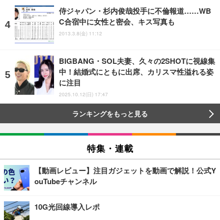
侍ジャパン・杉内俊哉投手に不倫報道……WB
C合宿中に女性と密会、キス写真も
2013.3.8(金) 11:12
BIGBANG・SOL夫妻、久々の2SHOTに視線集
中！結婚式にともに出席、カリスマ性溢れる姿
に注目
2025.10.12(日) 17:47
ランキングをもっと見る
特集・連載
【動画レビュー】注目ガジェットを動画で解説！公式Y
ouTubeチャンネル
10G光回線導入レポ