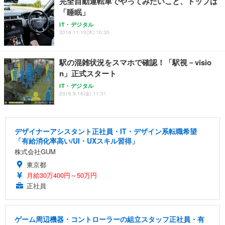
完全自動運転車でやってみたいこと、トップは
「睡眠」
IT・デジタル
2016.11.10(木) 10:30
駅の混雑状況をスマホで確認！「駅視－visio
n」正式スタート
IT・デジタル
2016.9.16(金) 11:31
デザイナーアシスタント正社員・IT・デザイン系転職希望
「有給消化率高い/UI・UXスキル習得」
株式会社GUM
東京都
月給30万400円～50万円
正社員
ゲーム周辺機器・コントローラーの組立スタッフ正社員・有