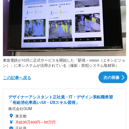
東急電鉄が10月に正式サービスを開始した「駅視－vision（エキシビジョ
ン）」に本システムが活用されている（撮影：防犯システム取材班）
次の画像
この記事へ戻る
デザイナーアシスタント正社員・IT・デザイン系転職希望
「有給消化率高い/UI・UXスキル習得」
株式会社GUM
東京都
月給30万400円～50万円
正社員