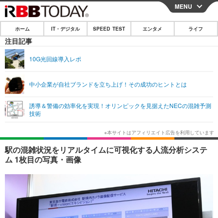
MENU
CLOSE
ホーム
IT・デジタル
SPEED TEST
エンタメ
ライフ
ホーム
注目記事
IT・デジタル
10G光回線導入レポ
IT・デジタルTOP
スマートフォン
SPEED TEST
中小企業が自社ブランドを立ち上げ！その成功のヒントとは
ネタ
ガジェット・ツール
エンタメ
誘導＆警備の効率化を実現！オリンピックを見据えたNECの混雑予測
ショッピング
その他
技術
エンタメTOP
映画・ドラマ
ライフ
韓流・K-POP
韓国・芸能
ライフTOP
グルメ
リリース一覧
駅の混雑状況をリアルタイムに可視化する人流分析システ
音楽
スポーツ
ペット
ショッピング
ム 1枚目の写真・画像
プッシュ通知の停止方法
グラビア
ブログ
その他
ショッピング
その他