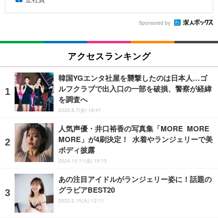
Sponsored by
アクセスランキング
韓国YGエンタ社屋を襲撃したのは日本人…ゴ
ルフクラブで出入口の一部を破損、警察が経緯
を調査へ
2026.8.7(金) 18:47
人気声優・井口裕香の写真集「MORE MORE
MORE」が4刷決定！ 水着やランジェリーで美
ボディ披露
2024.10.11(金) 19:15
あの注目アイドルがランジェリー姿に！話題の
グラビアBEST20
2022.2.15(火) 12:11