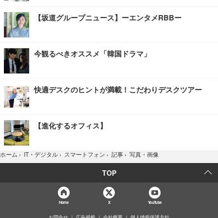
【坂道グループニュース】ーエンタメRBBー
今観るべきオススメ「韓国ドラマ」
快適デスクのヒントが満載！こだわりデスクツアー
【進化するオフィス】
写真・画像
ホーム
›
IT・デジタル
›
スマートフォン
›
記事
›
TOP
Home
X
YouTube
お問合せ
広告掲載
会社概要
個人情報保護方針