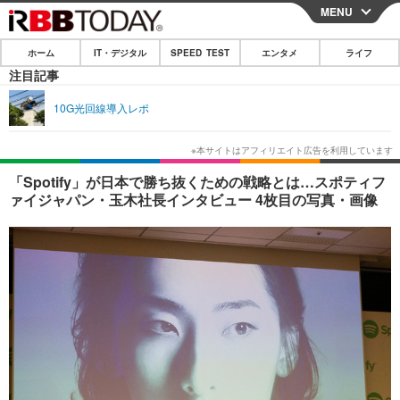
MENU
CLOSE
ホーム
IT・デジタル
SPEED TEST
エンタメ
ライフ
ホーム
注目記事
IT・デジタル
10G光回線導入レポ
IT・デジタルTOP
スマートフォン
SPEED TEST
ネタ
ガジェット・ツール
エンタメ
「Spotify」が日本で勝ち抜くための戦略とは…スポティフ
ァイジャパン・玉木社長インタビュー 4枚目の写真・画像
ショッピング
その他
エンタメTOP
映画・ドラマ
ライフ
韓流・K-POP
韓国・芸能
ライフTOP
グルメ
リリース一覧
音楽
スポーツ
ペット
ショッピング
プッシュ通知の停止方法
グラビア
ブログ
その他
ショッピング
その他