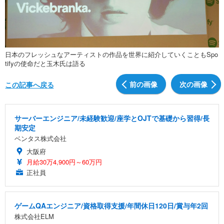
日本のフレッシュなアーティストの作品を世界に紹介していくこともSpo
tifyの使命だと玉木氏は語る
前の画像
次の画像
この記事へ戻る
サーバーエンジニア/未経験歓迎/座学とOJTで基礎から習得/長
期安定
ベンタス株式会社
大阪府
月給30万4,900円～60万円
正社員
ゲームQAエンジニア/資格取得支援/年間休日120日/賞与年2回
株式会社ELM