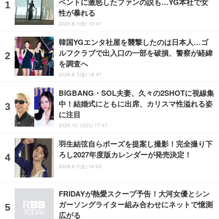
ベントに激怒したファンの説も…YG本社で女
性が暴れる
2026.8.7(金) 10:47
韓国YGエンタ社屋を襲撃したのは日本人…ゴ
ルフクラブで出入口の一部を破損、警察が経緯
を調査へ
2026.8.7(金) 18:47
BIGBANG・SOL夫妻、久々の2SHOTに視線集
中！結婚式にともに出席、カリスマ性溢れる姿
に注目
2025.10.12(日) 17:47
羽生結弦自らポーズを提案し撮影！完全撮り下
ろし2027年度版カレンダーが発売決定！
2026.8.7(金) 16:03
FRIDAYが熱愛スクープ予告！大河女優とシン
ガーソングライター組み合わせにネットで憶測
広がる