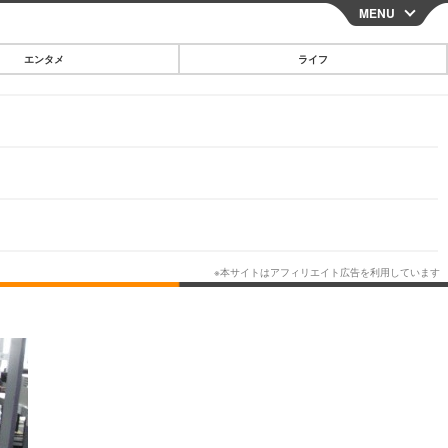
MENU
CLOSE
エンタメ
ライフ
スマートフォン
ガジェット・ツール
その他
映画・ドラマ
韓国・芸能
グルメ
スポーツ
ショッピング
ブログ
その他