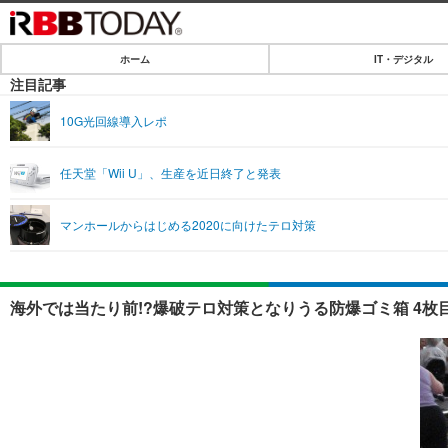
ホーム
IT・デジタル
ホーム
注目記事
IT・デジタル
10G光回線導入レポ
IT・デジタルTOP
SPEED TEST
任天堂「Wii U」、生産を近日終了と発表
ネタ
エンタメ
マンホールからはじめる2020に向けたテロ対策
ショッピング
エンタメTOP
ライフ
韓流・K-POP
ライフTOP
リリース一覧
海外では当たり前!?爆破テロ対策となりうる防爆ゴミ箱 4枚
音楽
ペット
プッシュ通知の停止方法
グラビア
その他
ショッピング