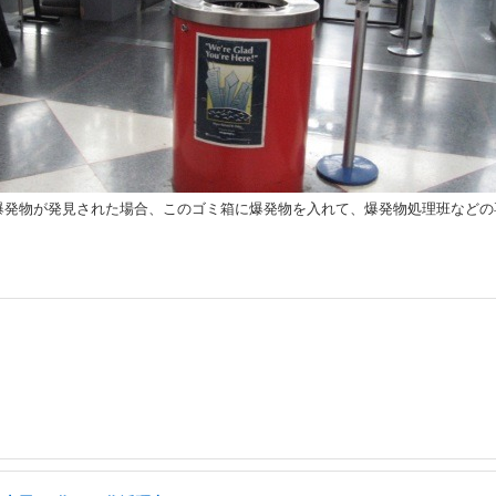
爆発物が発見された場合、このゴミ箱に爆発物を入れて、爆発物処理班などの