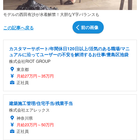
モデルの西田有沙が水着解禁！大胆なY字バランスも
前の画像
この記事へ戻る
カスタマーサポート/年間休日120日以上/活気のある職場/マニ
ュアルに沿ってユーザーの不安を解消するお仕事/豊島区池袋
株式会社RIOT GROUP
東京都
月給27万円～35万円
正社員
建築施工管理/住宅手当/残業手当
株式会社エアレックス
神奈川県
月給23万円～50万円
正社員