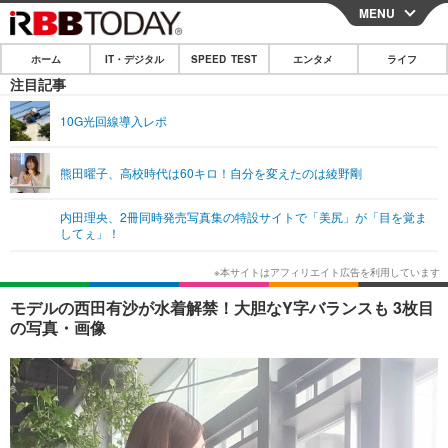
MENU
CLOSE
ホーム
IT・デジタル
SPEED TEST
エンタメ
ライフ
ホーム
注目記事
IT・デジタル
10G光回線導入レポ
IT・デジタルTOP
スマートフォン
SPEED TEST
熊田曜子、高校時代は60キロ！自分を変えたのは綾野剛
ネタ
ガジェット・ツール
エンタメ
内田理央、2冊同時発売写真集の特設サイトで「美尻」が「目を覚ま
ショッピング
その他
してぇ」！
エンタメTOP
映画・ドラマ
ライフ
韓流・K-POP
韓国・芸能
ライフTOP
グルメ
リリース一覧
モデルの西田有沙が水着解禁！大胆なY字バランスも 3枚目
音楽
スポーツ
ペット
ショッピング
の写真・画像
プッシュ通知の停止方法
グラビア
ブログ
その他
ショッピング
その他