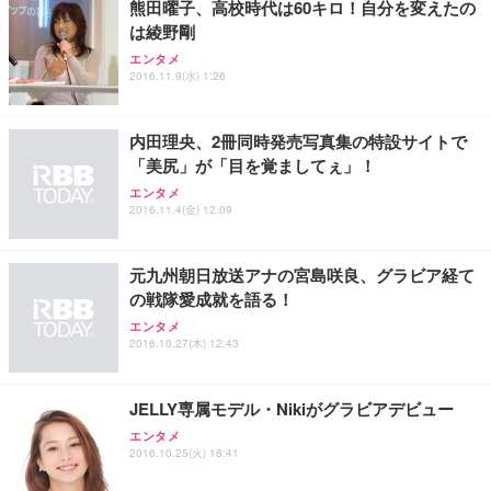
熊田曜子、高校時代は60キロ！自分を変えたの
は綾野剛
エンタメ
2016.11.9(水) 1:26
内田理央、2冊同時発売写真集の特設サイトで
「美尻」が「目を覚ましてぇ」！
エンタメ
2016.11.4(金) 12:09
元九州朝日放送アナの宮島咲良、グラビア経て
の戦隊愛成就を語る！
エンタメ
2016.10.27(木) 12:43
JELLY専属モデル・Nikiがグラビアデビュー
エンタメ
2016.10.25(火) 18:41