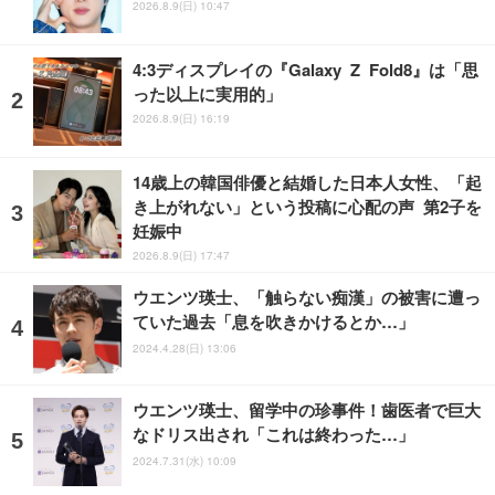
2026.8.9(日) 10:47
4:3ディスプレイの『Galaxy Z Fold8』は「思
った以上に実用的」
2026.8.9(日) 16:19
14歳上の韓国俳優と結婚した日本人女性、「起
き上がれない」という投稿に心配の声 第2子を
妊娠中
2026.8.9(日) 17:47
ウエンツ瑛士、「触らない痴漢」の被害に遭っ
ていた過去「息を吹きかけるとか…」
2024.4.28(日) 13:06
ウエンツ瑛士、留学中の珍事件！歯医者で巨大
なドリス出され「これは終わった…」
2024.7.31(水) 10:09