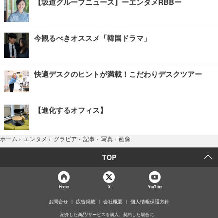
【坂道グループニュース】ーエンタメRBBー
今観るべきオススメ「韓国ドラマ」
快適デスクのヒントが満載！こだわりデスクツアー
【進化するオフィス】
写真・画像
ホーム
›
エンタメ
›
グラビア
›
記事
›
TOP
Home
X
YouTube
お問合せ
広告掲載
会社概要
個人情報保護方針
紹介した商品/サービスを購入、契約した場合に、