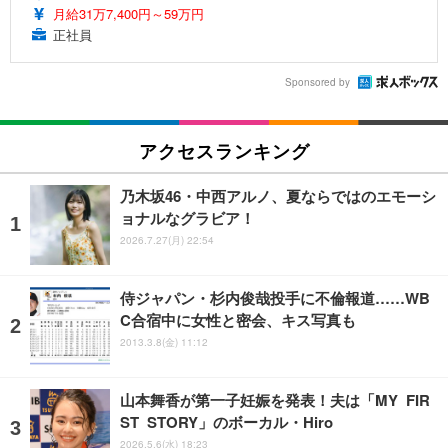
月給31万7,400円～59万円
正社員
Sponsored by
アクセスランキング
乃木坂46・中西アルノ、夏ならではのエモーシ
ョナルなグラビア！
2026.7.27(月) 22:54
侍ジャパン・杉内俊哉投手に不倫報道……WB
C合宿中に女性と密会、キス写真も
2013.3.8(金) 11:12
山本舞香が第一子妊娠を発表！夫は「MY FIR
ST STORY」のボーカル・Hiro
2026.5.6(水) 18:23