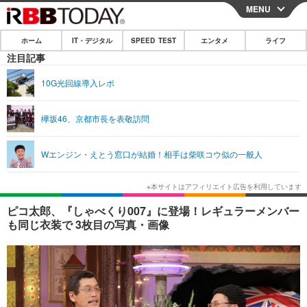
MENU
CLOSE
ホーム
IT・デジタル
SPEED TEST
エンタメ
ライフ
ホーム
注目記事
IT・デジタル
10G光回線導入レポ
IT・デジタルTOP
スマートフォン
SPEED TEST
欅坂46、京都市長を表敬訪問
ネタ
ガジェット・ツール
エンタメ
Wエンジン・えとう窓口が結婚！相手は柴咲コウ似の一般人
ショッピング
その他
エンタメTOP
映画・ドラマ
ライフ
韓流・K-POP
韓国・芸能
ライフTOP
グルメ
リリース一覧
ピコ太郎、『しゃべくり007』に登場！レギュラーメンバー
音楽
スポーツ
ペット
ショッピング
も同じ衣装で 3枚目の写真・画像
プッシュ通知の停止方法
グラビア
ブログ
その他
ショッピング
その他