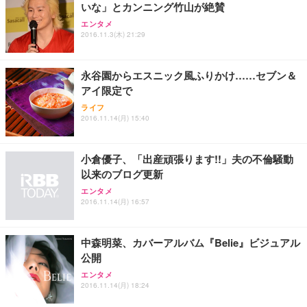
いな」とカンニング竹山が絶賛
エンタメ
2016.11.3(木) 21:29
永谷園からエスニック風ふりかけ……セブン＆
アイ限定で
ライフ
2016.11.14(月) 15:40
小倉優子、「出産頑張ります!!」夫の不倫騒動
以来のブログ更新
エンタメ
2016.11.14(月) 16:57
中森明菜、カバーアルバム『Belie』ビジュアル
公開
エンタメ
2016.11.14(月) 18:24