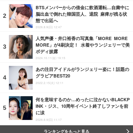
BTSメンバーからの借金に飲酒運転…自粛中に
脳出血で倒れた韓国芸人、退院 麻痺が残る状
態で出廷へ
2026.8.9(日) 12:47
人気声優・井口裕香の写真集「MORE MORE
MORE」が4刷決定！ 水着やランジェリーで美
ボディ披露
2024.10.11(金) 19:15
あの注目アイドルがランジェリー姿に！話題の
グラビアBEST20
2022.2.15(火) 12:11
何を意味するのか…めったに泣かないBLACKP
INK・ジス、10周年イベント終了しファンを前
に涙
2026.8.9(日) 11:17
ランキングをもっと見る