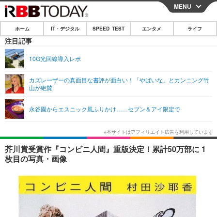
MENU
CLOSE
ホーム
IT・デジタル
SPEED TEST
エンタメ
ライフ
ホーム
注目記事
IT・デジタル
10G光回線導入レポ
IT・デジタルTOP
スマートフォン
SPEED TEST
カズレーザーの真面目な書評が面白い！「やばいな」とカンニング竹
山が絶賛
ネタ
ガジェット・ツール
エンタメ
永谷園からエスニック風ふりかけ……セブン＆アイ限定で
ショッピング
その他
エンタメTOP
映画・ドラマ
ライフ
韓流・K-POP
韓国・芸能
ライフTOP
グルメ
リリース一覧
芥川賞受賞作『コンビニ人間』重版決定！累計50万部に 1
音楽
スポーツ
ペット
ショッピング
枚目の写真・画像
プッシュ通知の停止方法
グラビア
ブログ
その他
ショッピング
その他