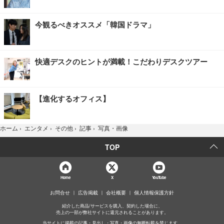
今観るべきオススメ「韓国ドラマ」
快適デスクのヒントが満載！こだわりデスクツアー
【進化するオフィス】
写真・画像
ホーム
›
エンタメ
›
その他
›
記事
›
TOP
Home
X
YouTube
お問合せ
広告掲載
会社概要
個人情報保護方針
紹介した商品/サービスを購入、契約した場合に、
売上の一部が弊社サイトに還元されることがあります。
当サイトに掲載の記事・見出し・写真・画像の無断転載を禁じます。