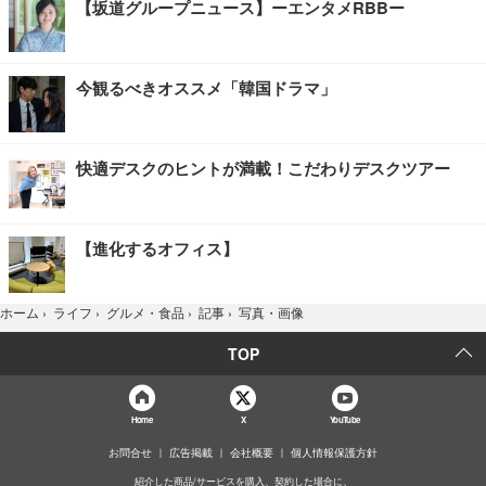
【坂道グループニュース】ーエンタメRBBー
今観るべきオススメ「韓国ドラマ」
快適デスクのヒントが満載！こだわりデスクツアー
【進化するオフィス】
写真・画像
ホーム
›
ライフ
›
グルメ・食品
›
記事
›
TOP
Home
X
YouTube
お問合せ
広告掲載
会社概要
個人情報保護方針
紹介した商品/サービスを購入、契約した場合に、