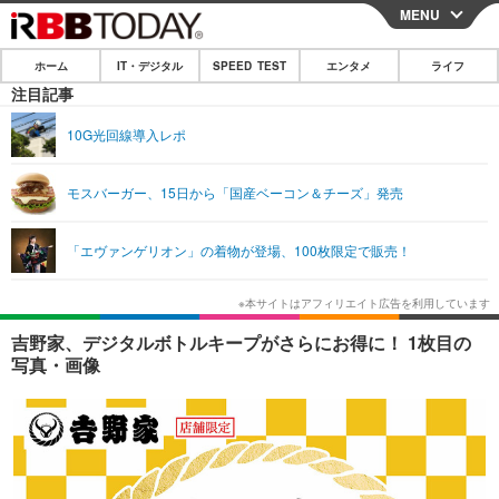
MENU
CLOSE
ホーム
IT・デジタル
SPEED TEST
エンタメ
ライフ
ホーム
注目記事
IT・デジタル
10G光回線導入レポ
IT・デジタルTOP
スマートフォン
SPEED TEST
モスバーガー、15日から「国産ベーコン＆チーズ」発売
ネタ
ガジェット・ツール
エンタメ
「エヴァンゲリオン」の着物が登場、100枚限定で販売！
ショッピング
その他
エンタメTOP
映画・ドラマ
ライフ
韓流・K-POP
韓国・芸能
ライフTOP
グルメ
リリース一覧
吉野家、デジタルボトルキープがさらにお得に！ 1枚目の
音楽
スポーツ
ペット
ショッピング
写真・画像
プッシュ通知の停止方法
グラビア
ブログ
その他
ショッピング
その他