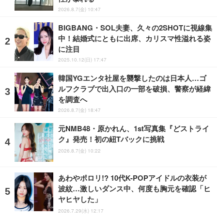
2026.8.7(金) 10:47
BIGBANG・SOL夫妻、久々の2SHOTに視線集
中！結婚式にともに出席、カリスマ性溢れる姿
に注目
2025.10.12(日) 17:47
韓国YGエンタ社屋を襲撃したのは日本人…ゴ
ルフクラブで出入口の一部を破損、警察が経緯
を調査へ
2026.8.7(金) 18:47
元NMB48・原かれん、1st写真集『どストライ
ク』発売！初の紐Tバックに挑戦
2026.8.7(金) 10:22
あわやポロリ!? 10代K-POPアイドルの衣装が
波紋…激しいダンス中、何度も胸元を確認「ヒ
ヤヒヤした」
2026.7.29(水) 12:17