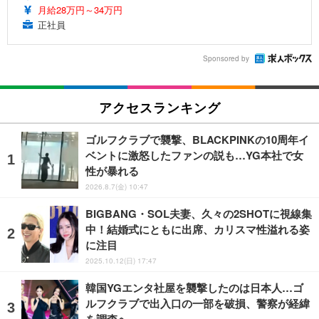
月給28万円～34万円
正社員
Sponsored by
アクセスランキング
ゴルフクラブで襲撃、BLACKPINKの10周年イ
ベントに激怒したファンの説も…YG本社で女
性が暴れる
2026.8.7(金) 10:47
BIGBANG・SOL夫妻、久々の2SHOTに視線集
中！結婚式にともに出席、カリスマ性溢れる姿
に注目
2025.10.12(日) 17:47
韓国YGエンタ社屋を襲撃したのは日本人…ゴ
ルフクラブで出入口の一部を破損、警察が経緯
を調査へ