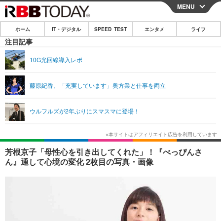
MENU
CLOSE
ホーム
IT・デジタル
SPEED TEST
エンタメ
ライフ
ホーム
注目記事
IT・デジタル
10G光回線導入レポ
IT・デジタルTOP
スマートフォン
SPEED TEST
藤原紀香、「充実しています」奥方業と仕事を両立
ネタ
ガジェット・ツール
エンタメ
ウルフルズが2年ぶりにスマスマに登場！
ショッピング
その他
エンタメTOP
映画・ドラマ
ライフ
韓流・K-POP
韓国・芸能
ライフTOP
グルメ
リリース一覧
芳根京子「母性心を引き出してくれた」！『べっぴんさ
音楽
スポーツ
ペット
ショッピング
ん』通して心境の変化 2枚目の写真・画像
プッシュ通知の停止方法
グラビア
ブログ
その他
ショッピング
その他