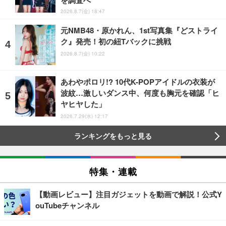
2026.8.7(金) 18:47
元NMB48・原かれん、1st写真集『どストライ
ク』発売！初の紐Tバックに挑戦
2026.8.7(金) 10:22
あわやポロリ!? 10代K-POPアイドルの衣装が
波紋…激しいダンス中、何度も胸元を確認「ヒ
ヤヒヤした」
2026.7.29(水) 12:17
ランキングをもっと見る
特集・連載
【動画レビュー】注目ガジェットを動画で解説！公式Y
ouTubeチャンネル