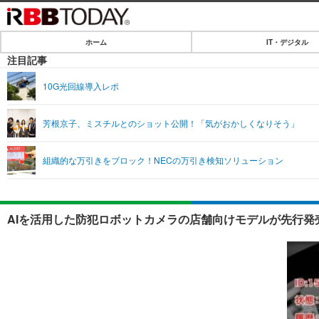
ホーム
IT・デジタル
ホーム
注目記事
IT・デジタル
10G光回線導入レポ
IT・デジタルTOP
SPEED TEST
芳根京子、ミスチルとのショット公開！「気がおかしくなりそう」
ネタ
エンタメ
組織的な万引きをブロック！NECの万引き検知ソリューション
ショッピング
エンタメTOP
ライフ
韓流・K-POP
ライフTOP
リリース一覧
AIを活用した防犯ロボットカメラの店舗向けモデルが先行発
音楽
ペット
プッシュ通知の停止方法
グラビア
その他
ショッピング