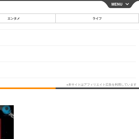
MENU
CLOSE
エンタメ
ライフ
スマートフォン
ガジェット・ツール
その他
映画・ドラマ
韓国・芸能
グルメ
スポーツ
ショッピング
ブログ
その他