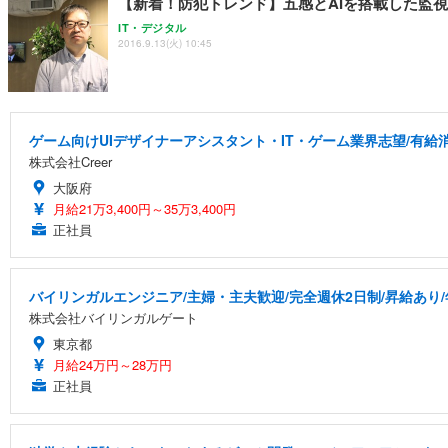
【新着！防犯トレンド】五感とAIを搭載した監
IT・デジタル
2016.9.13(火) 10:45
ゲーム向けUIデザイナーアシスタント・IT・ゲーム業界志望/有給
株式会社Creer
大阪府
月給21万3,400円～35万3,400円
正社員
バイリンガルエンジニア/主婦・主夫歓迎/完全週休2日制/昇給あり/年
株式会社バイリンガルゲート
東京都
月給24万円～28万円
正社員