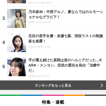
2024.10.11(金) 19:15
乃木坂46・中西アルノ、夏ならではのエモーシ
ョナルなグラビア！
2026.7.27(月) 22:54
注目の若手女優・糸瀬七葉、現役ラストの制服
姿を披露！
2022.5.23(月) 12:00
手が震え続けた原因は首のヘルニアだった…K
ARA・スンヨン、症状の悪化を告白「治療中
だ」
2026.8.8(土) 15:47
ランキングをもっと見る
特集・連載