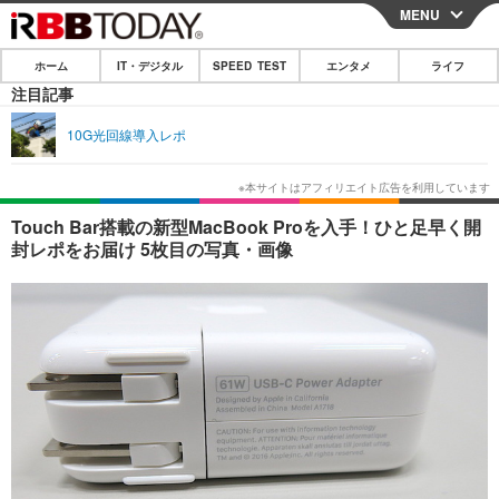
MENU
CLOSE
ホーム
IT・デジタル
SPEED TEST
エンタメ
ライフ
ホーム
注目記事
IT・デジタル
10G光回線導入レポ
IT・デジタルTOP
スマートフォン
SPEED TEST
ネタ
ガジェット・ツール
エンタメ
Touch Bar搭載の新型MacBook Proを入手！ひと足早く開
封レポをお届け 5枚目の写真・画像
ショッピング
その他
エンタメTOP
映画・ドラマ
ライフ
韓流・K-POP
韓国・芸能
ライフTOP
グルメ
リリース一覧
音楽
スポーツ
ペット
ショッピング
プッシュ通知の停止方法
グラビア
ブログ
その他
ショッピング
その他