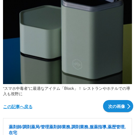
“スマホ中毒者”に最適なアイテム「Block」！ レストランやホテルでの導
入も視野に
次の画像
この記事へ戻る
薬剤師/調剤薬局/管理薬剤師業務,調剤業務,服薬指導,薬歴管理,
在宅