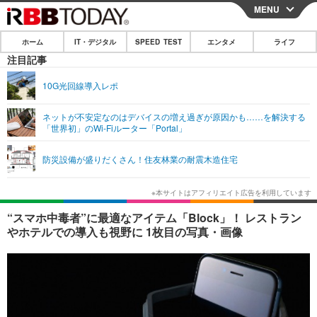
MENU
CLOSE
ホーム
IT・デジタル
SPEED TEST
エンタメ
ライフ
ホーム
注目記事
IT・デジタル
10G光回線導入レポ
IT・デジタルTOP
スマートフォン
SPEED TEST
ネットが不安定なのはデバイスの増え過ぎが原因かも……を解決する
「世界初」のWi-Fiルーター「Portal」
ネタ
ガジェット・ツール
エンタメ
防災設備が盛りだくさん！住友林業の耐震木造住宅
ショッピング
その他
エンタメTOP
映画・ドラマ
ライフ
韓流・K-POP
韓国・芸能
ライフTOP
グルメ
リリース一覧
“スマホ中毒者”に最適なアイテム「Block」！ レストラン
音楽
スポーツ
ペット
ショッピング
やホテルでの導入も視野に 1枚目の写真・画像
プッシュ通知の停止方法
グラビア
ブログ
その他
ショッピング
その他