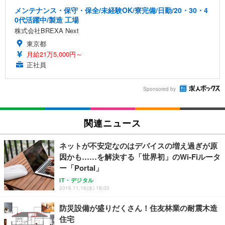
メンテナンス・保守・保全/未経験OK/寮完備/日勤/20・30・4
0代活躍中/製造 工場
株式会社BREXA Next
東京都
月給21万5,000円～
正社員
Sponsored by
関連ニュース
ネットが不安定なのはデバイスの増え過ぎが原
因かも……を解決する「世界初」のWi-Fiルータ
ー「Portal」
IT・デジタル
2016.11.16(水) 18:00
防災設備が盛りだくさん！住友林業の耐震木造
住宅