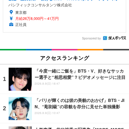
パシフィックコンサルタンツ株式会社
東京都
月給26万8,000円～41万円
正社員
Sponsored by
アクセスランキング
「今度一緒にご飯を」BTS・V、好きなサッカ
ー選手と“相思相愛”？ビデオメッセージに注目
2026.8.9(日) 18:47
「パリが輝くのは彼の美貌のおかげ」BTS・JI
N、“彫刻級”の容貌を存分に見せた単独撮影
2026.8.9(日) 10:47