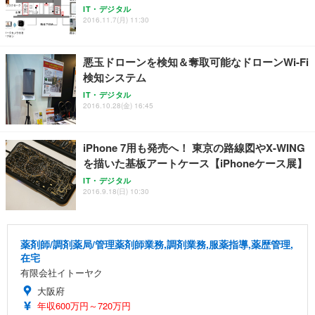
IT・デジタル
2016.11.7(月) 11:30
悪玉ドローンを検知＆奪取可能なドローンWi-Fi
検知システム
IT・デジタル
2016.10.28(金) 16:45
iPhone 7用も発売へ！ 東京の路線図やX-WING
を描いた基板アートケース【iPhoneケース展】
IT・デジタル
2016.9.18(日) 10:30
薬剤師/調剤薬局/管理薬剤師業務,調剤業務,服薬指導,薬歴管理,
在宅
有限会社イトーヤク
大阪府
年収600万円～720万円