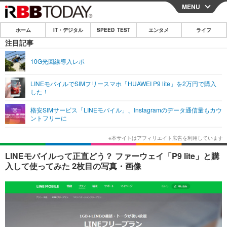
MENU
CLOSE
ホーム
IT・デジタル
SPEED TEST
エンタメ
ライフ
ホーム
注目記事
IT・デジタル
10G光回線導入レポ
IT・デジタルTOP
スマートフォン
SPEED TEST
LINEモバイルでSIMフリースマホ「HUAWEI P9 lite」を2万円で購入
した！
ネタ
ガジェット・ツール
エンタメ
格安SIMサービス「LINEモバイル」、Instagramのデータ通信量もカウ
ショッピング
その他
ントフリーに
エンタメTOP
映画・ドラマ
ライフ
韓流・K-POP
韓国・芸能
ライフTOP
グルメ
リリース一覧
LINEモバイルって正直どう？ ファーウェイ「P9 lite」と購
音楽
スポーツ
ペット
ショッピング
入して使ってみた 2枚目の写真・画像
プッシュ通知の停止方法
グラビア
ブログ
その他
ショッピング
その他