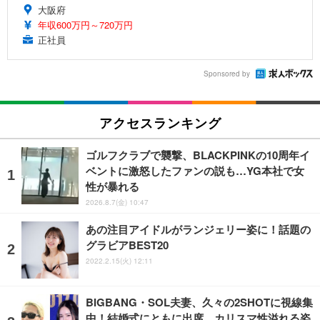
大阪府
年収600万円～720万円
正社員
Sponsored by
アクセスランキング
ゴルフクラブで襲撃、BLACKPINKの10周年イ
ベントに激怒したファンの説も…YG本社で女
性が暴れる
2026.8.7(金) 10:47
あの注目アイドルがランジェリー姿に！話題の
グラビアBEST20
2022.2.15(火) 12:11
BIGBANG・SOL夫妻、久々の2SHOTに視線集
中！結婚式にともに出席、カリスマ性溢れる姿