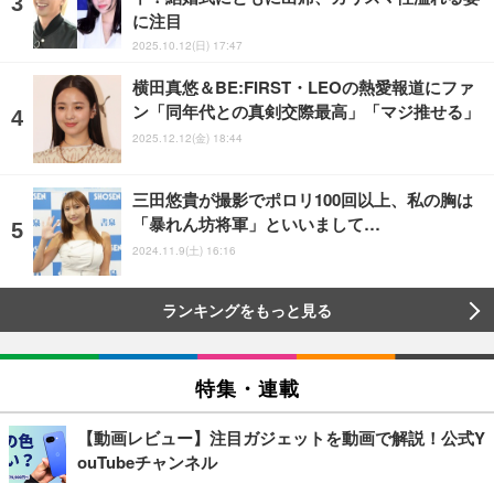
に注目
2025.10.12(日) 17:47
横田真悠＆BE:FIRST・LEOの熱愛報道にファ
ン「同年代との真剣交際最高」「マジ推せる」
2025.12.12(金) 18:44
三田悠貴が撮影でポロリ100回以上、私の胸は
「暴れん坊将軍」といいまして…
2024.11.9(土) 16:16
ランキングをもっと見る
特集・連載
【動画レビュー】注目ガジェットを動画で解説！公式Y
ouTubeチャンネル