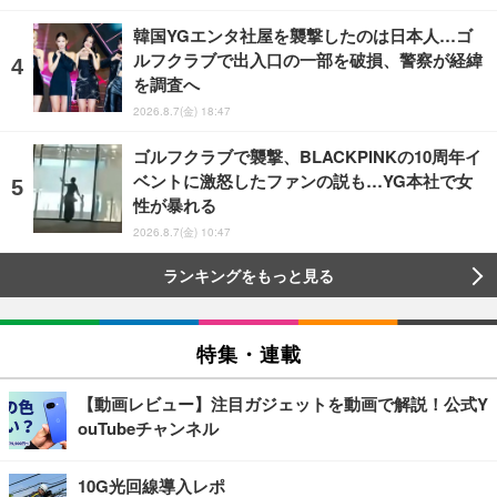
韓国YGエンタ社屋を襲撃したのは日本人…ゴ
ルフクラブで出入口の一部を破損、警察が経緯
を調査へ
2026.8.7(金) 18:47
ゴルフクラブで襲撃、BLACKPINKの10周年イ
ベントに激怒したファンの説も…YG本社で女
性が暴れる
2026.8.7(金) 10:47
ランキングをもっと見る
特集・連載
【動画レビュー】注目ガジェットを動画で解説！公式Y
ouTubeチャンネル
10G光回線導入レポ