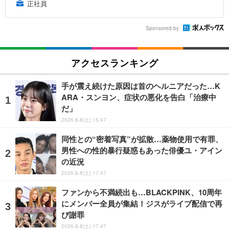
正社員
Sponsored by
アクセスランキング
手が震え続けた原因は首のヘルニアだった…K
ARA・スンヨン、症状の悪化を告白「治療中
だ」
2026.8.8(土) 15:47
同性との“密着写真”が拡散…薬物使用で有罪、
男性への性的暴行疑惑もあった俳優ユ・アイン
の近況
2026.8.8(土) 17:47
ファンから不満続出も…BLACKPINK、10周年
にメンバー全員が集結！ジスがライブ配信で再
び謝罪
2026.8.8(土) 17:47