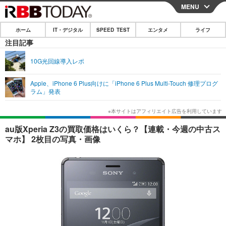
MENU
CLOSE
ホーム
IT・デジタル
SPEED TEST
エンタメ
ライフ
ホーム
注目記事
IT・デジタル
10G光回線導入レポ
IT・デジタルTOP
スマートフォン
SPEED TEST
Apple、iPhone 6 Plus向けに「iPhone 6 Plus Multi-Touch 修理プログ
ラム」発表
ネタ
ガジェット・ツール
エンタメ
ショッピング
その他
エンタメTOP
映画・ドラマ
ライフ
au版Xperia Z3の買取価格はいくら？【連載・今週の中古ス
マホ】 2枚目の写真・画像
韓流・K-POP
韓国・芸能
ライフTOP
グルメ
リリース一覧
音楽
スポーツ
ペット
ショッピング
プッシュ通知の停止方法
グラビア
ブログ
その他
ショッピング
その他