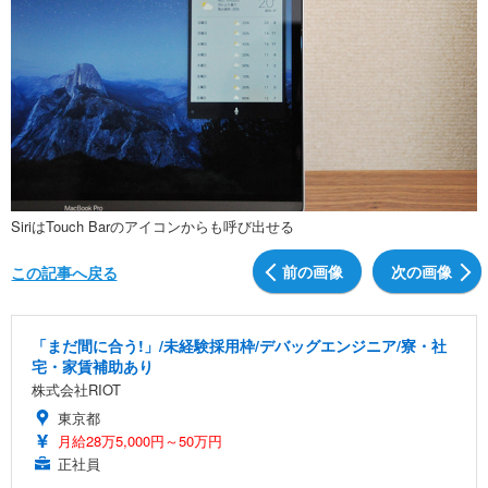
SiriはTouch Barのアイコンからも呼び出せる
前の画像
次の画像
この記事へ戻る
「まだ間に合う!」/未経験採用枠/デバッグエンジニア/寮・社
宅・家賃補助あり
株式会社RIOT
東京都
月給28万5,000円～50万円
正社員