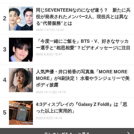
同じSEVENTEENなのになぜ違う？ 新たに兵
役が発表されたメンバー2人、現役兵とは異な
る“代替服務”とは
2026.7.27(月) 12:47
「今度一緒にご飯を」BTS・V、好きなサッカ
ー選手と“相思相愛”？ビデオメッセージに注目
2026.8.9(日) 18:47
人気声優・井口裕香の写真集「MORE MORE
MORE」が4刷決定！ 水着やランジェリーで美
ボディ披露
2024.10.11(金) 19:15
4:3ディスプレイの『Galaxy Z Fold8』は「思
った以上に実用的」
2026.8.9(日) 16:19