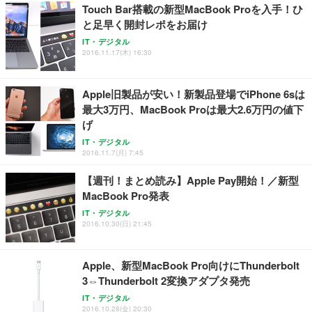
Touch Bar搭載の新型MacBook Proを入手！ひ
と足早く開封レポをお届け
IT・デジタル
2016.11.17(木) 16:30
Apple旧製品が安い！新製品登場でiPhone 6sは
最大3万円、MacBook Proは最大2.6万円の値下
げ
IT・デジタル
2016.11.7(月) 7:45
【週刊！まとめ読み】Apple Pay開始！／新型
MacBook Pro発表
IT・デジタル
2016.10.30(日) 21:45
Apple、新型MacBook Pro向けにThunderbolt
3⇔Thunderbolt 2変換アダプタ発売
IT・デジタル
2016.10.28(金) 20:30