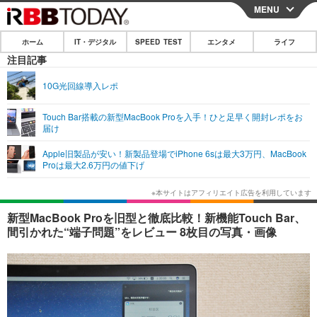
MENU
CLOSE
ホーム
IT・デジタル
SPEED TEST
エンタメ
ライフ
ホーム
注目記事
IT・デジタル
10G光回線導入レポ
IT・デジタルTOP
スマートフォン
SPEED TEST
Touch Bar搭載の新型MacBook Proを入手！ひと足早く開封レポをお
届け
ネタ
ガジェット・ツール
エンタメ
Apple旧製品が安い！新製品登場でiPhone 6sは最大3万円、MacBook
ショッピング
その他
Proは最大2.6万円の値下げ
エンタメTOP
映画・ドラマ
ライフ
韓流・K-POP
韓国・芸能
ライフTOP
グルメ
リリース一覧
新型MacBook Proを旧型と徹底比較！新機能Touch Bar、
音楽
スポーツ
ペット
ショッピング
間引かれた“端子問題”をレビュー 8枚目の写真・画像
プッシュ通知の停止方法
グラビア
ブログ
その他
ショッピング
その他