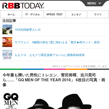
MENU
CLOSE
ホーム
IT・デジタル
SPEED TEST
エンタメ
ライフ
ホーム
注目記事
IT・デジタル
10G光回線導入レポ
IT・デジタルTOP
スマートフォン
SPEED TEST
サブウェイ、4種類の肉を1度に味わえる「贅沢★肉サンド」発売
ネタ
ガジェット・ツール
エンタメ
ももクロ、ももクリ限定楽曲アルバムに新曲収録発表
ショッピング
その他
エンタメTOP
映画・ドラマ
ライフ
韓流・K-POP
韓国・芸能
ライフTOP
グルメ
リリース一覧
今年最も輝いた男性にトレエン、菅田将暉、吉川晃司
音楽
スポーツ
ペット
ショッピング
ら……「GQ MEN OF THE YEAR 2016」 6枚目の写真・画
プッシュ通知の停止方法
像
グラビア
ブログ
その他
ショッピング
その他