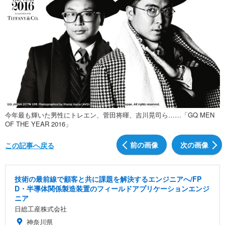
今年最も輝いた男性にトレエン、菅田将暉、吉川晃司ら……「GQ MEN
OF THE YEAR 2016」
前の画像
次の画像
この記事へ戻る
技術の最前線で顧客と共に課題を解決するエンジニアへ/FP
D・半導体関係製造装置のフィールドアプリケーションエンジ
ニア
日総工産株式会社
神奈川県