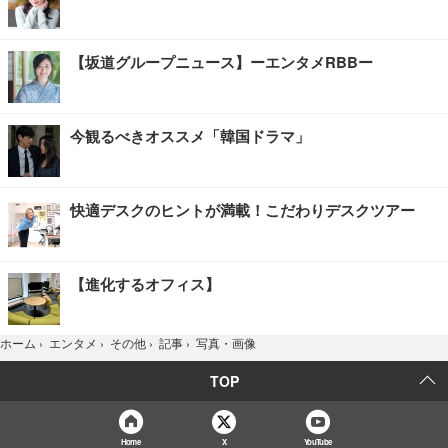
【坂道グループニュース】ーエンタメRBBー
今観るべきオススメ「韓国ドラマ」
快適デスクのヒントが満載！こだわりデスクツアー
【進化するオフィス】
写真・画像
ホーム
›
エンタメ
›
その他
›
記事
›
TOP
Home
X
YouTube