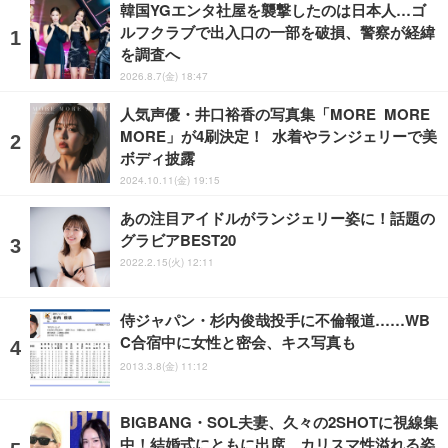
韓国YGエンタ社屋を襲撃したのは日本人…ゴ
ルフクラブで出入口の一部を破損、警察が経緯
を調査へ
2026.8.7(金) 18:47
人気声優・井口裕香の写真集「MORE MORE
MORE」が4刷決定！ 水着やランジェリーで美
ボディ披露
2024.10.11(金) 19:15
あの注目アイドルがランジェリー姿に！話題の
グラビアBEST20
2022.2.15(火) 12:11
侍ジャパン・杉内俊哉投手に不倫報道……WB
C合宿中に女性と密会、キス写真も
2013.3.8(金) 11:12
BIGBANG・SOL夫妻、久々の2SHOTに視線集
中！結婚式にともに出席、カリスマ性溢れる姿