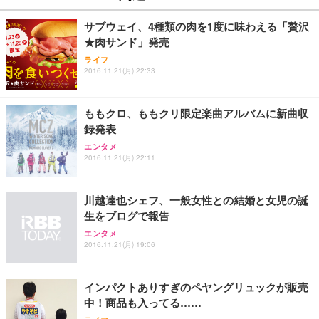
サブウェイ、4種類の肉を1度に味わえる「贅沢
★肉サンド」発売
ライフ
2016.11.21(月) 22:33
ももクロ、ももクリ限定楽曲アルバムに新曲収
録発表
エンタメ
2016.11.21(月) 22:11
川越達也シェフ、一般女性との結婚と女児の誕
生をブログで報告
エンタメ
2016.11.21(月) 19:06
インパクトありすぎのペヤングリュックが販売
中！商品も入ってる……