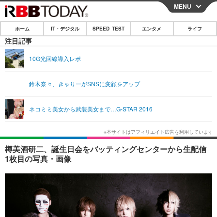
MENU
CLOSE
ホーム
IT・デジタル
SPEED TEST
エンタメ
ライフ
ホーム
注目記事
IT・デジタル
10G光回線導入レポ
IT・デジタルTOP
スマートフォン
SPEED TEST
鈴木奈々、きゃりーがSNSに変顔をアップ
ネタ
ガジェット・ツール
エンタメ
ネコミミ美女から武装美女まで…G-STAR 2016
ショッピング
その他
エンタメTOP
映画・ドラマ
ライフ
韓流・K-POP
韓国・芸能
ライフTOP
グルメ
リリース一覧
樽美酒研二、誕生日会をバッティングセンターから生配信
音楽
スポーツ
ペット
ショッピング
1枚目の写真・画像
プッシュ通知の停止方法
グラビア
ブログ
その他
ショッピング
その他