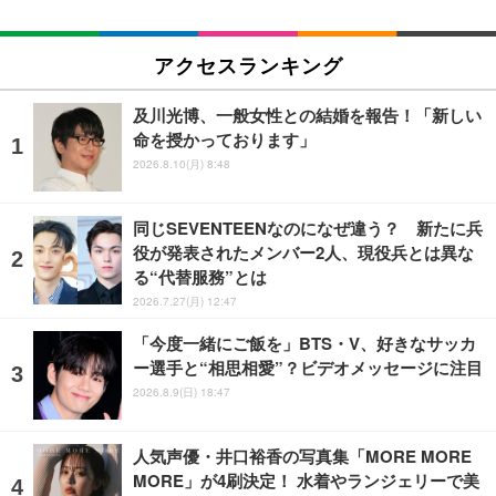
アクセスランキング
及川光博、一般女性との結婚を報告！「新しい
命を授かっております」
2026.8.10(月) 8:48
同じSEVENTEENなのになぜ違う？ 新たに兵
役が発表されたメンバー2人、現役兵とは異な
る“代替服務”とは
2026.7.27(月) 12:47
「今度一緒にご飯を」BTS・V、好きなサッカ
ー選手と“相思相愛”？ビデオメッセージに注目
2026.8.9(日) 18:47
人気声優・井口裕香の写真集「MORE MORE
MORE」が4刷決定！ 水着やランジェリーで美