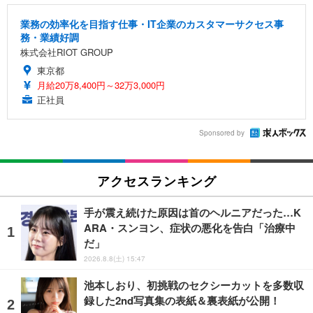
業務の効率化を目指す仕事・IT企業のカスタマーサクセス事
務・業績好調
株式会社RIOT GROUP
東京都
月給20万8,400円～32万3,000円
正社員
Sponsored by
アクセスランキング
手が震え続けた原因は首のヘルニアだった…K
ARA・スンヨン、症状の悪化を告白「治療中
だ」
2026.8.8(土) 15:47
池本しおり、初挑戦のセクシーカットを多数収
録した2nd写真集の表紙＆裏表紙が公開！