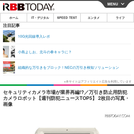
MENU
CLOSE
ホーム
IT・デジタル
SPEED TEST
エンタメ
ライフ
ホーム
注目記事
IT・デジタル
10G光回線導入レポ
IT・デジタルTOP
スマートフォン
SPEED TEST
小島よしお、北斗の拳キャラに？
ネタ
ガジェット・ツール
エンタメ
組織的な万引きをブロック！NECの万引き検知ソリューション
ショッピング
その他
エンタメTOP
映画・ドラマ
ライフ
韓流・K-POP
韓国・芸能
ライフTOP
グルメ
リリース一覧
セキュリティカメラ市場が業界再編!?／万引き防止用防犯
音楽
スポーツ
ペット
ショッピング
カメラロボット【週刊防犯ニュースTOP5】 2枚目の写真・
プッシュ通知の停止方法
画像
グラビア
ブログ
その他
ショッピング
その他