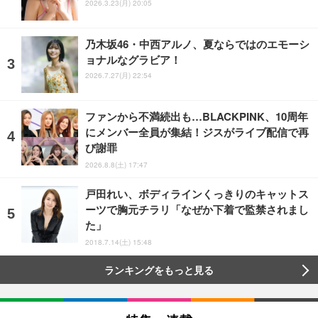
2026.3.23(月) 20:05
乃木坂46・中西アルノ、夏ならではのエモーシ
ョナルなグラビア！
2026.7.27(月) 22:54
ファンから不満続出も…BLACKPINK、10周年
にメンバー全員が集結！ジスがライブ配信で再
び謝罪
2026.8.8(土) 17:47
戸田れい、ボディラインくっきりのキャットス
ーツで胸元チラリ「なぜか下着で監禁されまし
た」
2018.7.14(土) 15:48
ランキングをもっと見る