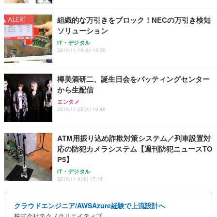
組織的な万引きをブロック！NECの万引き検知
ソリューション
IT・デジタル
2016.11.10(木) 16:30
樽美酒研二、誕生日会をバッティングセンター
から生配信
エンタメ
2016.11.22(火) 19:46
ATM用振り込め詐欺対策システム／列車設置対
応の防犯カメラシステム【週刊防犯ニュースTO
P5】
IT・デジタル
2016.11.9(水) 17:15
クラウドエンジニア/AWSAzure経験で上流設計へ
株式会社テクノクリエイティブ