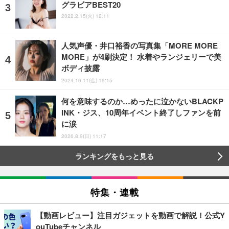
グラビアBEST20
2022.2.15(火) 12:11
人気声優・井口裕香の写真集「MORE MORE
MORE」が4刷決定！ 水着やランジェリーで美
ボディ披露
2024.10.11(金) 19:15
何を意味するのか…めったに泣かないBLACKP
INK・ジス、10周年イベント終了しファンを前
に涙
2026.8.9(日) 11:17
ランキングをもっと見る
特集・連載
【動画レビュー】注目ガジェットを動画で解説！公式Y
ouTubeチャンネル