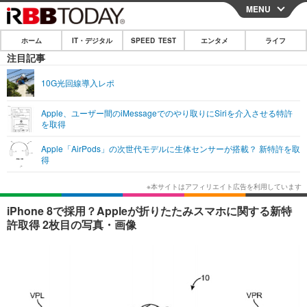
MENU
CLOSE
ホーム
IT・デジタル
SPEED TEST
エンタメ
ライフ
ホーム
注目記事
IT・デジタル
10G光回線導入レポ
IT・デジタルTOP
スマートフォン
SPEED TEST
Apple、ユーザー間のiMessageでのやり取りにSiriを介入させる特許
を取得
ネタ
ガジェット・ツール
エンタメ
Apple「AirPods」の次世代モデルに生体センサーが搭載？ 新特許を取
ショッピング
その他
得
エンタメTOP
映画・ドラマ
ライフ
韓流・K-POP
韓国・芸能
ライフTOP
グルメ
リリース一覧
iPhone 8で採用？Appleが折りたたみスマホに関する新特
音楽
スポーツ
ペット
ショッピング
許取得 2枚目の写真・画像
プッシュ通知の停止方法
グラビア
ブログ
その他
ショッピング
その他