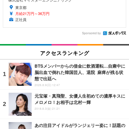
東京都
月給21万円～36万円
正社員
Sponsored by
アクセスランキング
BTSメンバーからの借金に飲酒運転…自粛中に
脳出血で倒れた韓国芸人、退院 麻痺が残る状
態で出廷へ
2026.8.9(日) 12:47
元宝塚・真飛聖、女優人生初めての濃厚キスに
メロメロ！お相手は北村一輝
2018.8.3(金) 21:21
あの注目アイドルがランジェリー姿に！話題の