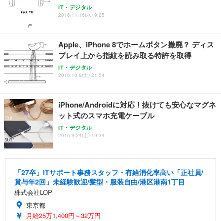
IT・デジタル
2016.11.16(水) 9:25
Apple、iPhone 8でホームボタン撤廃？ ディス
プレイ上から指紋を読み取る特許を取得
IT・デジタル
2016.10.8(土) 21:54
iPhone/Androidに対応！抜けても安心なマグネ
ット式のスマホ充電ケーブル
IT・デジタル
2016.9.24(土) 19:34
「27卒」ITサポート事務スタッフ・有給消化率高い「正社員/
賞与年2回」未経験歓迎/髪型・服装自由/港区港南1丁目
株式会社LOP
東京都
月給25万1,400円～32万円