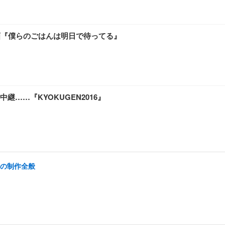
画『僕らのごはんは明日で待ってる』
……『KYOKUGEN2016』
画の制作全般