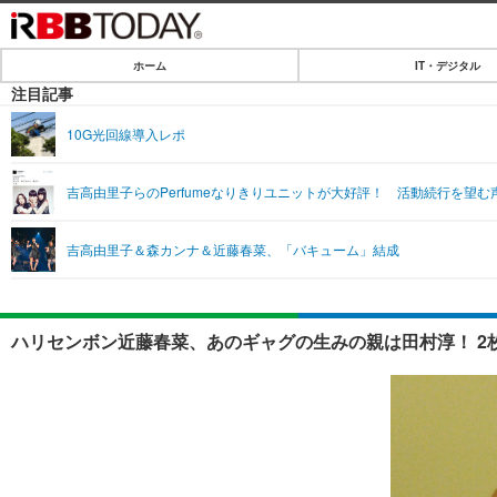
ホーム
IT・デジタル
ホーム
注目記事
IT・デジタル
10G光回線導入レポ
IT・デジタルTOP
SPEED TEST
吉高由里子らのPerfumeなりきりユニットが大好評！ 活動続行を望む
ネタ
エンタメ
吉高由里子＆森カンナ＆近藤春菜、「バキューム」結成
ショッピング
エンタメTOP
ライフ
韓流・K-POP
ライフTOP
リリース一覧
ハリセンボン近藤春菜、あのギャグの生みの親は田村淳！ 2
音楽
ペット
プッシュ通知の停止方法
グラビア
その他
ショッピング