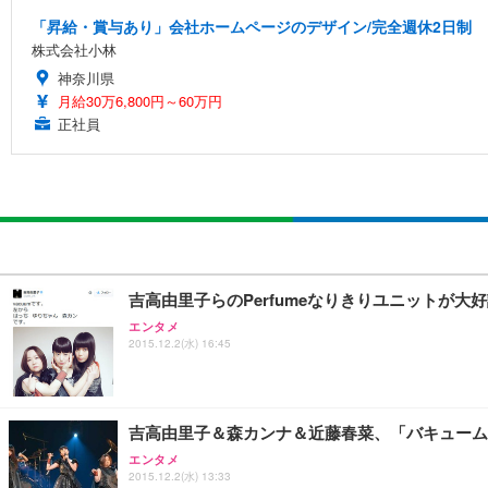
「昇給・賞与あり」会社ホームページのデザイン/完全週休2日制
株式会社小林
神奈川県
月給30万6,800円～60万円
正社員
吉高由里子らのPerfumeなりきりユニットが
エンタメ
2015.12.2(水) 16:45
吉高由里子＆森カンナ＆近藤春菜、「バキューム
エンタメ
2015.12.2(水) 13:33