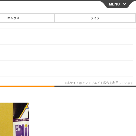
MENU
CLOSE
エンタメ
ライフ
スマートフォン
ガジェット・ツール
その他
映画・ドラマ
韓国・芸能
グルメ
スポーツ
ショッピング
ブログ
その他