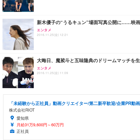
新木優子の“うるキュン”場面写真公開に……映
エンタメ
2016.11.25(金) 12:21
大晦日、魔裟斗と五味隆典のドリームマッチを生中継
エンタメ
2016.11.25(金) 11:09
「未経験から正社員」動画クリエイター/第二新卒歓迎/企業PR動
株式会社RIOT
愛知県
月給31万9,600円～60万円
正社員