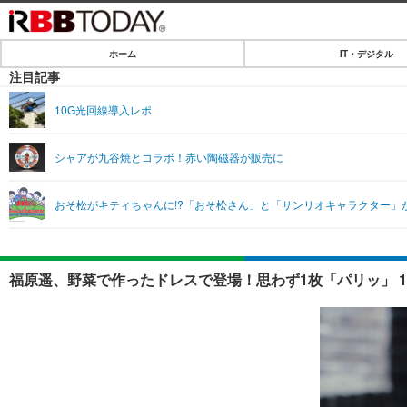
ホーム
IT・デジタル
ホーム
注目記事
IT・デジタル
10G光回線導入レポ
IT・デジタルTOP
SPEED TEST
シャアが九谷焼とコラボ！赤い陶磁器が販売に
ネタ
エンタメ
おそ松がキティちゃんに!?「おそ松さん」と「サンリオキャラクター」が
ショッピング
エンタメTOP
ライフ
韓流・K-POP
ライフTOP
リリース一覧
福原遥、野菜で作ったドレスで登場！思わず1枚「パリッ」 
音楽
ペット
プッシュ通知の停止方法
グラビア
その他
ショッピング