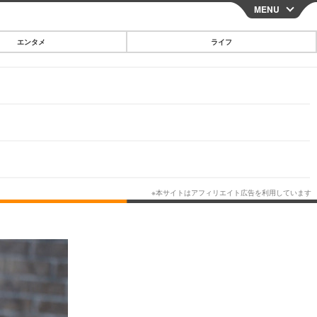
MENU
CLOSE
エンタメ
ライフ
スマートフォン
ガジェット・ツール
その他
映画・ドラマ
韓国・芸能
グルメ
スポーツ
ショッピング
ブログ
その他