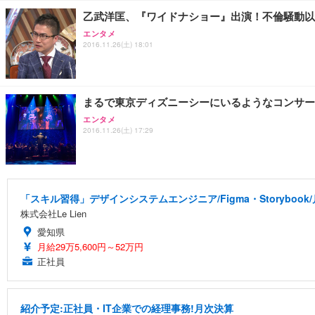
乙武洋匡、『ワイドナショー』出演！不倫騒動以
エンタメ
2016.11.26(土) 18:01
まるで東京ディズニーシーにいるようなコンサー
エンタメ
2016.11.26(土) 17:29
「スキル習得」デザインシステムエンジニア/Figma・Storyboo
株式会社Le Lien
愛知県
月給29万5,600円～52万円
正社員
紹介予定:正社員・IT企業での経理事務!月次決算