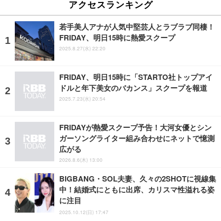
アクセスランキング
若手美人アナが人気中堅芸人とラブラブ同棲！
FRIDAY、明日15時に熱愛スクープ
2025.8.27(水) 22:20
FRIDAY、明日15時に「STARTO社トップアイ
ドルと年下美女のバカンス」スクープを報道
2025.7.23(水) 20:54
FRIDAYが熱愛スクープ予告！大河女優とシン
ガーソングライター組み合わせにネットで憶測
広がる
2026.8.6(木) 13:00
BIGBANG・SOL夫妻、久々の2SHOTに視線集
中！結婚式にともに出席、カリスマ性溢れる姿
に注目
2025.10.12(日) 17:47