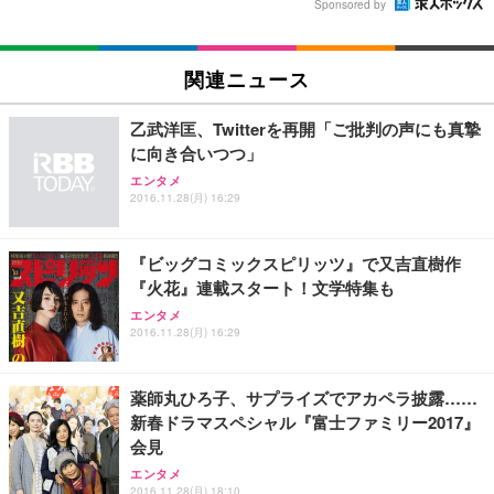
Sponsored by
関連ニュース
乙武洋匡、Twitterを再開「ご批判の声にも真摯
に向き合いつつ」
エンタメ
2016.11.28(月) 16:29
『ビッグコミックスピリッツ』で又吉直樹作
『火花』連載スタート！文学特集も
エンタメ
2016.11.28(月) 16:29
薬師丸ひろ子、サプライズでアカペラ披露……
新春ドラマスペシャル『富士ファミリー2017』
会見
エンタメ
2016.11.28(月) 18:10