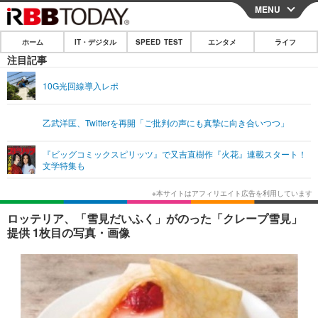
MENU
CLOSE
ホーム
IT・デジタル
SPEED TEST
エンタメ
ライフ
ホーム
注目記事
IT・デジタル
10G光回線導入レポ
IT・デジタルTOP
スマートフォン
SPEED TEST
乙武洋匡、Twitterを再開「ご批判の声にも真摯に向き合いつつ」
ネタ
ガジェット・ツール
エンタメ
『ビッグコミックスピリッツ』で又吉直樹作『火花』連載スタート！
ショッピング
その他
文学特集も
エンタメTOP
映画・ドラマ
ライフ
韓流・K-POP
韓国・芸能
ライフTOP
グルメ
リリース一覧
ロッテリア、「雪見だいふく」がのった「クレープ雪見」
音楽
スポーツ
ペット
ショッピング
提供 1枚目の写真・画像
プッシュ通知の停止方法
グラビア
ブログ
その他
ショッピング
その他