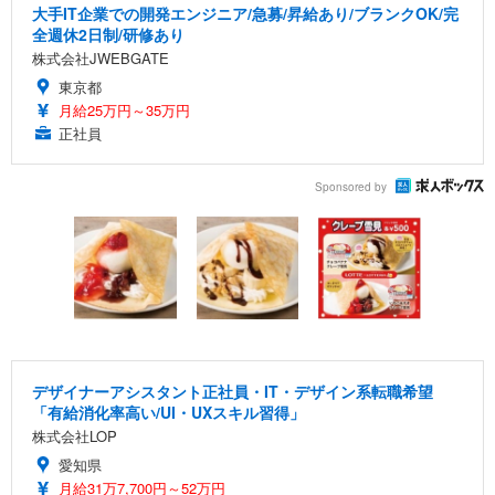
大手IT企業での開発エンジニア/急募/昇給あり/ブランクOK/完
全週休2日制/研修あり
株式会社JWEBGATE
東京都
月給25万円～35万円
正社員
Sponsored by
デザイナーアシスタント正社員・IT・デザイン系転職希望
「有給消化率高い/UI・UXスキル習得」
株式会社LOP
愛知県
月給31万7,700円～52万円