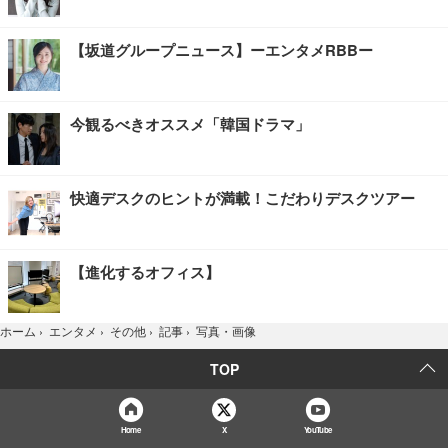
【坂道グループニュース】ーエンタメRBBー
今観るべきオススメ「韓国ドラマ」
快適デスクのヒントが満載！こだわりデスクツアー
【進化するオフィス】
写真・画像
ホーム
›
エンタメ
›
その他
›
記事
›
TOP
Home
X
YouTube