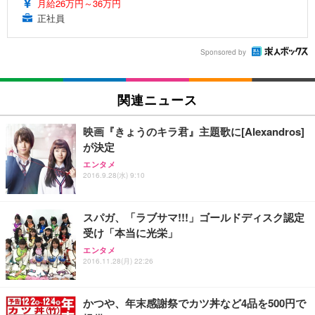
月給26万円～36万円
正社員
Sponsored by
関連ニュース
映画『きょうのキラ君』主題歌に[Alexandros]
が決定
エンタメ
2016.9.28(水) 9:10
スパガ、「ラブサマ!!!」ゴールドディスク認定
受け「本当に光栄」
エンタメ
2016.11.28(月) 22:26
かつや、年末感謝祭でカツ丼など4品を500円で