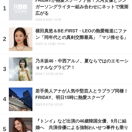
ガーソングライター組み合わせにネットで憶測
広がる
2026.8.6(木) 13:00
横田真悠＆BE:FIRST・LEOの熱愛報道にファ
ン「同年代との真剣交際最高」「マジ推せる」
2025.12.12(金) 18:44
乃木坂46・中西アルノ、夏ならではのエモーシ
ョナルなグラビア！
2026.7.27(月) 22:54
若手美人アナが人気中堅芸人とラブラブ同棲！
FRIDAY、明日15時に熱愛スクープ
2025.8.27(水) 22:20
『トンイ』など出演の46歳韓国女優、9月に結
婚へ 共演俳優による強制わいせつ事件も乗り