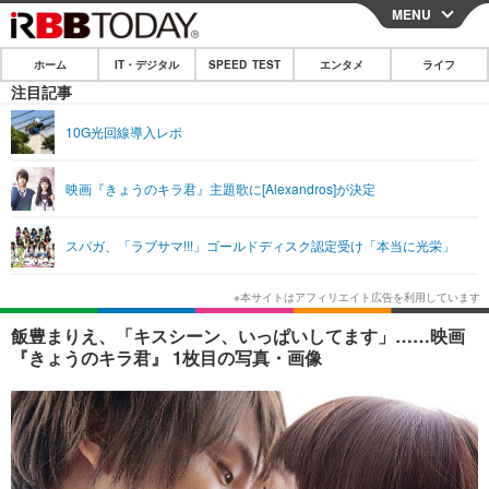
MENU
CLOSE
ホーム
IT・デジタル
SPEED TEST
エンタメ
ライフ
ホーム
注目記事
IT・デジタル
10G光回線導入レポ
IT・デジタルTOP
スマートフォン
SPEED TEST
映画『きょうのキラ君』主題歌に[Alexandros]が決定
ネタ
ガジェット・ツール
エンタメ
スパガ、「ラブサマ!!!」ゴールドディスク認定受け「本当に光栄」
ショッピング
その他
エンタメTOP
映画・ドラマ
ライフ
韓流・K-POP
韓国・芸能
ライフTOP
グルメ
リリース一覧
飯豊まりえ、「キスシーン、いっぱいしてます」……映画
音楽
スポーツ
ペット
ショッピング
『きょうのキラ君』 1枚目の写真・画像
プッシュ通知の停止方法
グラビア
ブログ
その他
ショッピング
その他