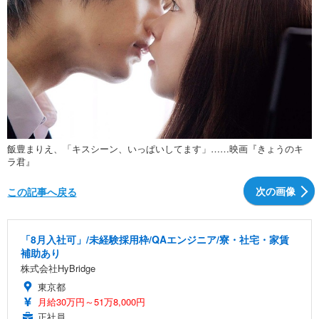
飯豊まりえ、「キスシーン、いっぱいしてます」……映画『きょうのキ
ラ君』
次の画像
この記事へ戻る
「8月入社可」/未経験採用枠/QAエンジニア/寮・社宅・家賃
補助あり
株式会社HyBridge
東京都
月給30万円～51万8,000円
正社員