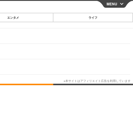
MENU
CLOSE
エンタメ
ライフ
スマートフォン
ガジェット・ツール
その他
映画・ドラマ
韓国・芸能
グルメ
スポーツ
ショッピング
ブログ
その他