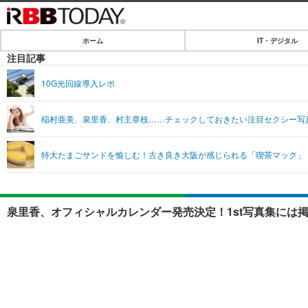
ホーム
IT・デジタル
ホーム
注目記事
IT・デジタル
10G光回線導入レポ
IT・デジタルTOP
SPEED TEST
稲村亜美、泉里香、村主章枝……チェックしておきたい注目セクシー写
ネタ
エンタメ
特大たまごサンドを愉しむ！古き良き大阪が感じられる「喫茶マック」
ショッピング
エンタメTOP
ライフ
韓流・K-POP
ライフTOP
リリース一覧
泉里香、オフィシャルカレンダー発売決定！1st写真集には掲
音楽
ペット
プッシュ通知の停止方法
グラビア
その他
ショッピング