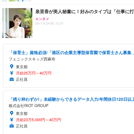
泉里香が美人秘書に！好みのタイプは「仕事に打
エンタメ
2017.8.24(木) 12:37
「保育士」資格必須/「港区の企業主導型保育園で保育士さん募集 」小
フェニックスキッズ西麻布
東京都
月給25万円～40万円
正社員
「残り枠わずか!」未経験からできるデータ入力/年間休日120日以
株式会社RIOT GROUP
東京都
月給23万5,000円～40万円
正社員