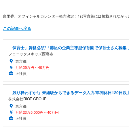
泉里香、オフィシャルカレンダー発売決定！1st写真集には掲載されなかった
この記事へ戻る
「保育士」資格必須/「港区の企業主導型保育園で保育士さん募集 」小
フェニックスキッズ西麻布
東京都
月給25万円～40万円
正社員
「残り枠わずか!」未経験からできるデータ入力/年間休日120日以
株式会社RIOT GROUP
東京都
月給23万5,000円～40万円
正社員