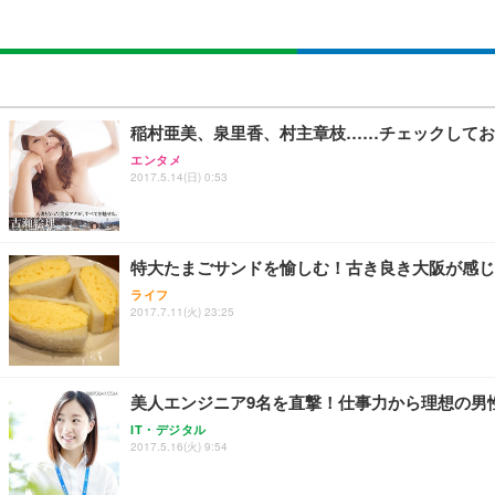
稲村亜美、泉里香、村主章枝……チェックしてお
エンタメ
2017.5.14(日) 0:53
特大たまごサンドを愉しむ！古き良き大阪が感じ
ライフ
2017.7.11(火) 23:25
美人エンジニア9名を直撃！仕事力から理想の男
IT・デジタル
2017.5.16(火) 9:54