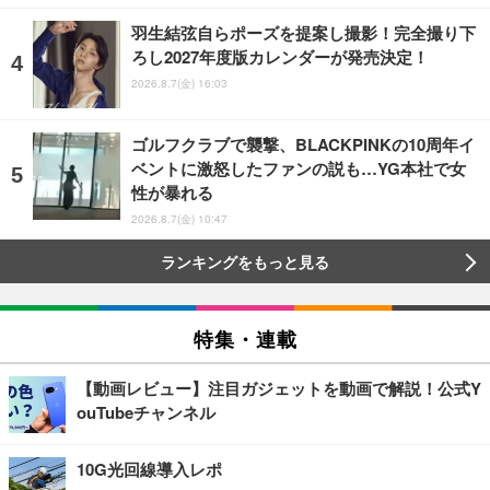
羽生結弦自らポーズを提案し撮影！完全撮り下
ろし2027年度版カレンダーが発売決定！
2026.8.7(金) 16:03
ゴルフクラブで襲撃、BLACKPINKの10周年イ
ベントに激怒したファンの説も…YG本社で女
性が暴れる
2026.8.7(金) 10:47
ランキングをもっと見る
特集・連載
【動画レビュー】注目ガジェットを動画で解説！公式Y
ouTubeチャンネル
10G光回線導入レポ