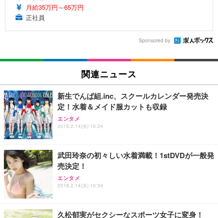
月給35万円～65万円
正社員
Sponsored by
関連ニュース
新生でんぱ組.inc、スクールカレンダー発売決
定！水着＆メイド服カットも収録
エンタメ
2018.2.14(水) 10:24
武田玲奈の初々しい水着満載！1stDVDが一般発
売決定！
エンタメ
2018.2.14(水) 10:34
久松郁実がセクシーなスポーツ女子に変身！