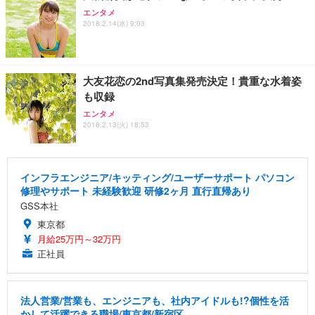
エンタメ
2018.2.14(水) 9:03
大友花恋の2nd写真集発売決定！貴重な水着姿
も収録
エンタメ
2018.2.13(火) 18:53
インフラエンジニア/キッティング/ユーザーサポート パソコン
修理やサポート 未経験歓迎 研修2ヶ月 直行直帰あり
GSS本社
東京都
月給25万円～32万円
正社員
法人営業/営業も、エンジニアも、社内アイドルも!?個性を活
かして活躍できる職場/東京都/新宿区