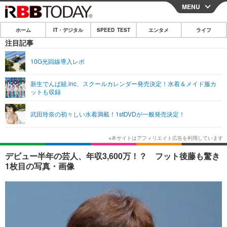
MENU
CLOSE
ホーム
IT・デジタル
SPEED TEST
エンタメ
ライフ
ホーム
注目記事
IT・デジタル
10G光回線導入レポ
IT・デジタルTOP
スマートフォン
SPEED TEST
新生でんぱ組.inc、スクールカレンダー発売決定！水着＆メイド服カ
ットも収録
ネタ
ガジェット・ツール
エンタメ
武田玲奈の初々しい水着満載！1stDVDが一般発売決定！
ショッピング
その他
エンタメTOP
映画・ドラマ
ライフ
韓流・K-POP
韓国・芸能
ライフTOP
グルメ
リリース一覧
デビュー半年の芸人、年収3,600万！？ フット後藤も驚き
音楽
スポーツ
ペット
ショッピング
1枚目の写真・画像
プッシュ通知の停止方法
グラビア
ブログ
その他
ショッピング
その他