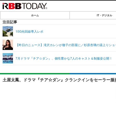
ホーム
IT・デジタル
ホーム
注目記事
IT・デジタル
10G光回線導入レポ
IT・デジタルTOP
SPEED TEST
【昨日のニュース】滝沢カレンが徹子の部屋に／杉原杏璃の湯上りショ
ネタ
エンタメ
7月ドラマ『チア☆ダン』、個性豊かな7人のキャスト＆制服姿公開！
ショッピング
エンタメTOP
ライフ
韓流・K-POP
ライフTOP
リリース一覧
土屋太鳳、ドラマ『チア☆ダン』クランクインをセーラー服姿
音楽
ペット
プッシュ通知の停止方法
グラビア
その他
ショッピング