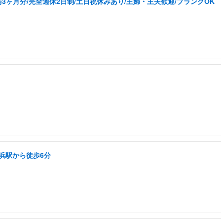
3ヶ月分/完全週休2日制/土日祝休みあり/主婦・主夫歓迎/ブランクOK
横浜駅から徒歩6分