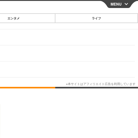
MENU
CLOSE
エンタメ
ライフ
スマートフォン
ガジェット・ツール
その他
映画・ドラマ
韓国・芸能
グルメ
スポーツ
ショッピング
ブログ
その他