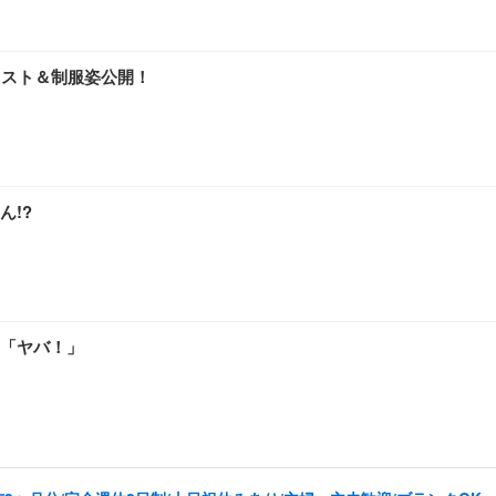
ャスト＆制服姿公開！
ん!?
「ヤバ！」