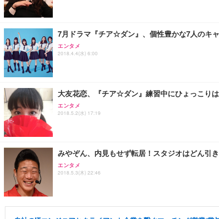
7月ドラマ『チア☆ダン』、個性豊かな7人のキ
エンタメ
2018.4.4(水) 6:00
大友花恋、『チア☆ダン』練習中にひょっこりは
エンタメ
2018.5.2(水) 17:19
みやぞん、内見もせず転居！スタジオはどん引き
エンタメ
2018.5.3(木) 22:46