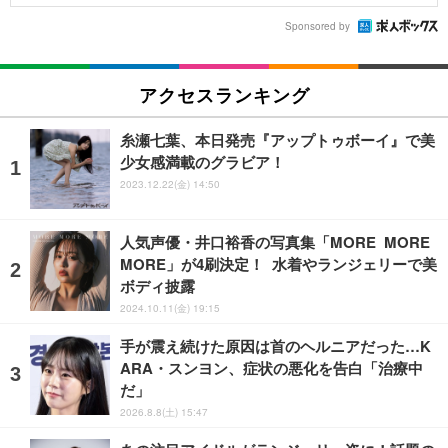
Sponsored by
アクセスランキング
糸瀬七葉、本日発売『アップトゥボーイ』で美
少女感満載のグラビア！
2023.12.22(金) 14:50
人気声優・井口裕香の写真集「MORE MORE
MORE」が4刷決定！ 水着やランジェリーで美
ボディ披露
2024.10.11(金) 19:15
手が震え続けた原因は首のヘルニアだった…K
ARA・スンヨン、症状の悪化を告白「治療中
だ」
2026.8.8(土) 15:47