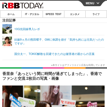
MENU
CLOSE
ホーム
IT・デジタル
SPEED TEST
エンタメ
ライフ
ホーム
注目記事
IT・デジタル
10G光回線導入レポ
IT・デジタルTOP
スマートフォン
SPEED TEST
妊娠9ヵ月の熊田曜子、GWに体調を崩す「気持ち的には元気だったの
ですが」
ネタ
ガジェット・ツール
エンタメ
国分太一、TOKIO解散を回避できたのは被害者の親からの言葉
ショッピング
その他
エンタメTOP
映画・ドラマ
ライフ
韓流・K-POP
韓国・芸能
ライフTOP
グルメ
リリース一覧
香里奈「あっという間に時間が過ぎてしまった」、香港で
音楽
スポーツ
ペット
ショッピング
ファンと交流 2枚目の写真・画像
プッシュ通知の停止方法
グラビア
ブログ
その他
ショッピング
その他