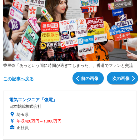
香里奈「あっという間に時間が過ぎてしまった」、香港でファンと交流
前の画像
次の画像
この記事へ戻る
電気エンジニア「強電」
日本製紙株式会社
埼玉県
年収426万円～1,000万円
正社員