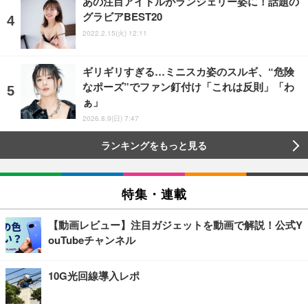
あの注目アイドルがランジェリー姿に！話題の
グラビアBEST20
2022.2.15(火) 12:11
ギリギリすぎる…ミニスカ姿のスルギ、“危険
なポーズ”でファン釘付け「これは反則」「わ
ぁ」
2026.8.9(日) 7:47
ランキングをもっと見る
特集・連載
【動画レビュー】注目ガジェットを動画で解説！公式Y
ouTubeチャンネル
10G光回線導入レポ