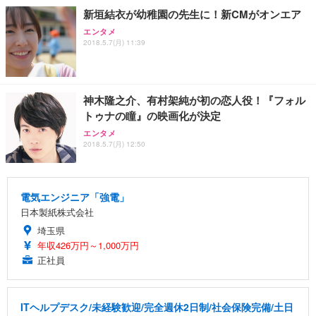
新垣結衣が幼稚園の先生に！新CMがオンエア
エンタメ
2018.5.7(月) 11:39
神木隆之介、有村架純が初の恋人役！『フォル
トゥナの瞳』の映画化が決定
エンタメ
2018.5.7(月) 12:50
電気エンジニア「強電」
日本製紙株式会社
埼玉県
年収426万円～1,000万円
正社員
ITヘルプデスク/未経験歓迎/完全週休2日制/社会保険完備/土日