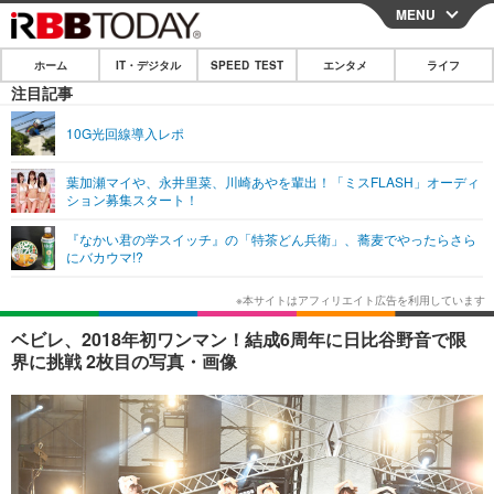
MENU
CLOSE
ホーム
IT・デジタル
SPEED TEST
エンタメ
ライフ
ホーム
注目記事
IT・デジタル
10G光回線導入レポ
IT・デジタルTOP
スマートフォン
SPEED TEST
葉加瀬マイや、永井里菜、川崎あやを輩出！「ミスFLASH」オーディ
ション募集スタート！
ネタ
ガジェット・ツール
エンタメ
『なかい君の学スイッチ』の「特茶どん兵衛」、蕎麦でやったらさら
ショッピング
その他
にバカウマ!?
エンタメTOP
映画・ドラマ
ライフ
韓流・K-POP
韓国・芸能
ライフTOP
グルメ
リリース一覧
ベビレ、2018年初ワンマン！結成6周年に日比谷野音で限
音楽
スポーツ
ペット
ショッピング
界に挑戦 2枚目の写真・画像
プッシュ通知の停止方法
グラビア
ブログ
その他
ショッピング
その他