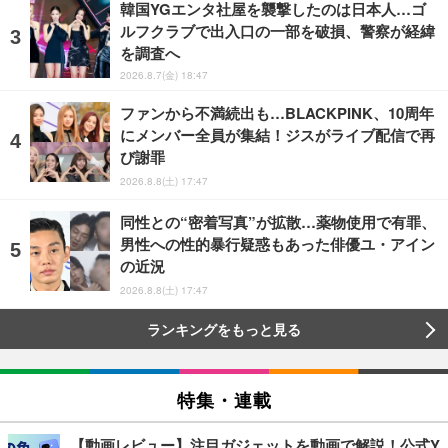
韓国YGエンタ社屋を襲撃したのは日本人…ゴ
ルフクラブで出入口の一部を破損、警察が経緯
を調査へ
2026.8.7(金) 18:47
ファンから不満続出も…BLACKPINK、10周年
にメンバー全員が集結！ジスがライブ配信で再
び謝罪
2026.8.8(土) 17:47
同性との“密着写真”が拡散…薬物使用で有罪、
男性への性的暴行疑惑もあった俳優ユ・アイン
の近況
2026.8.8(土) 17:47
ランキングをもっと見る
特集・連載
【動画レビュー】注目ガジェットを動画で解説！公式Y