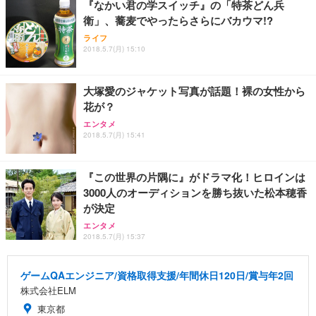
『なかい君の学スイッチ』の「特茶どん兵
衛」、蕎麦でやったらさらにバカウマ!?
ライフ
2018.5.7(月) 15:10
大塚愛のジャケット写真が話題！裸の女性から
花が？
エンタメ
2018.5.7(月) 15:41
『この世界の片隅に』がドラマ化！ヒロインは
3000人のオーディションを勝ち抜いた松本穂香
が決定
エンタメ
2018.5.7(月) 15:37
ゲームQAエンジニア/資格取得支援/年間休日120日/賞与年2回
株式会社ELM
東京都