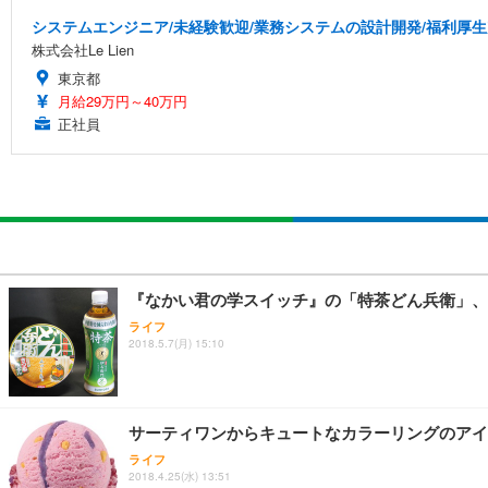
システムエンジニア/未経験歓迎/業務システムの設計開発/福利厚生
株式会社Le Lien
東京都
月給29万円～40万円
正社員
『なかい君の学スイッチ』の「特茶どん兵衛」、
ライフ
2018.5.7(月) 15:10
サーティワンからキュートなカラーリングのアイ
ライフ
2018.4.25(水) 13:51