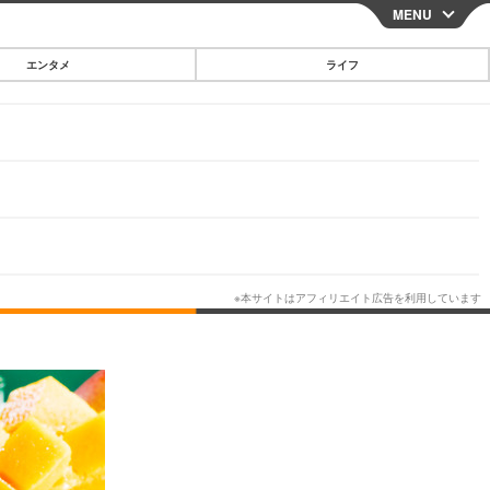
MENU
CLOSE
エンタメ
ライフ
スマートフォン
ガジェット・ツール
その他
映画・ドラマ
韓国・芸能
グルメ
スポーツ
ショッピング
ブログ
その他