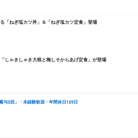
る「ねぎ塩カツ丼」＆「ねぎ塩カツ定食」登場
「しゃきしゃき大根と梅しそからあげ定食」が登場
賞与2回」・未経験歓迎・年間休日125日