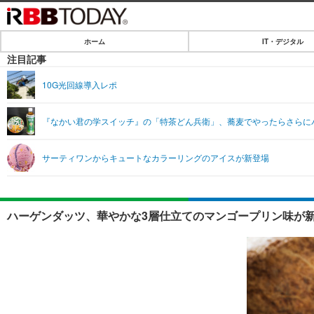
ホーム
IT・デジタル
ホーム
注目記事
IT・デジタル
10G光回線導入レポ
IT・デジタルTOP
SPEED TEST
『なかい君の学スイッチ』の「特茶どん兵衛」、蕎麦でやったらさらにバ
ネタ
エンタメ
サーティワンからキュートなカラーリングのアイスが新登場
ショッピング
エンタメTOP
ライフ
韓流・K-POP
ライフTOP
リリース一覧
ハーゲンダッツ、華やかな3層仕立てのマンゴープリン味が新
音楽
ペット
プッシュ通知の停止方法
グラビア
その他
ショッピング