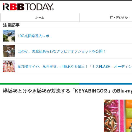
ホーム
IT・デジタル
ホーム
注目記事
IT・デジタル
10G光回線導入レポ
IT・デジタルTOP
SPEED TEST
ほのか、美腹筋あらわなグラビアオフショットを公開！
ネタ
エンタメ
葉加瀬マイや、永井里菜、川崎あやを輩出！「ミスFLASH」オーディ
ショッピング
エンタメTOP
ライフ
韓流・K-POP
ライフTOP
リリース一覧
欅坂46とけやき坂46が対決する「KEYABINGO!3」のBlu-r
音楽
ペット
プッシュ通知の停止方法
グラビア
その他
ショッピング