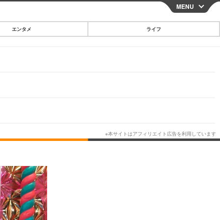
MENU
CLOSE
エンタメ
ライフ
スマートフォン
ガジェット・ツール
その他
映画・ドラマ
韓国・芸能
グルメ
スポーツ
ショッピング
ブログ
その他