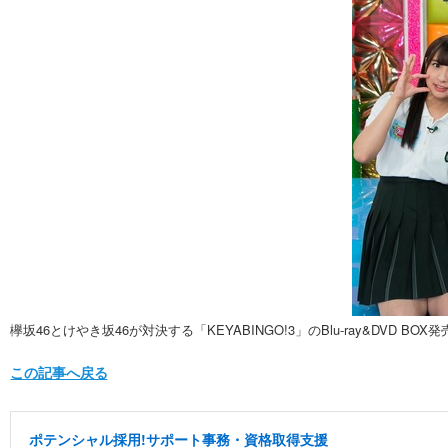
欅坂46とけやき坂46が対決する「KEYABINGO!3」のBlu-ray&DVD BOX
この記事へ戻る
ポテンシャル採用!サポート事務・資格取得支援