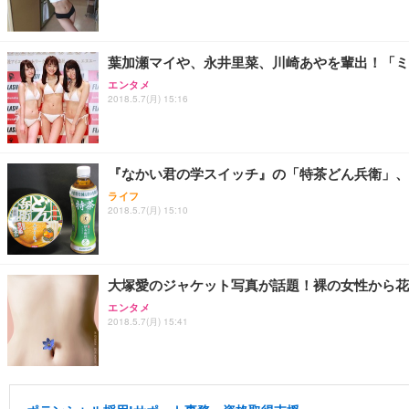
葉加瀬マイや、永井里菜、川崎あやを輩出！「ミ
エンタメ
2018.5.7(月) 15:16
『なかい君の学スイッチ』の「特茶どん兵衛」、
ライフ
2018.5.7(月) 15:10
大塚愛のジャケット写真が話題！裸の女性から花
エンタメ
2018.5.7(月) 15:41