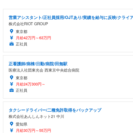
営業アシスタント/正社員採用/OJTあり/実績を給与に反映/クラ
株式会社RIOT GROUP
東京都
月給42万円～63万円
正社員
正看護師/病棟/日勤/病院/田無駅
医療法人社団東光会 西東京中央総合病院
東京都
月給24万300円～
正社員
タクシードライバー/二種免許取得をバックアップ
株式会社あんしんネット21 中川
愛知県
月給30万円～55万円