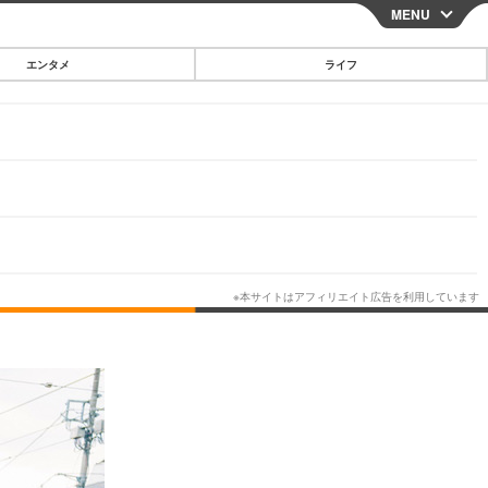
MENU
CLOSE
エンタメ
ライフ
スマートフォン
ガジェット・ツール
その他
映画・ドラマ
韓国・芸能
グルメ
スポーツ
ショッピング
ブログ
その他