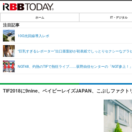
ホーム
IT・デジタル
ホーム
注目記事
IT・デジタル
10G光回線導入レポ
IT・デジタルTOP
SPEED TEST
“巨乳すぎるレポーター”出口亜梨紗が初表紙でしっとりセクシーなグラ
ネタ
エンタメ
NGT48、灼熱のTIFで熱狂ライブ……荻野由佳センターの「NGT参上！
ショッピング
エンタメTOP
ライフ
韓流・K-POP
ライフTOP
リリース一覧
TIF2018に9nine、ベイビーレイズJAPAN、こぶしファ
音楽
ペット
プッシュ通知の停止方法
グラビア
その他
ショッピング