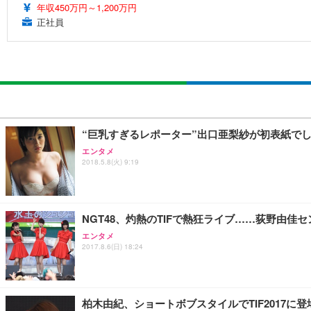
年収450万円～1,200万円
正社員
“巨乳すぎるレポーター”出口亜梨紗が初表紙で
エンタメ
2018.5.8(火) 9:19
NGT48、灼熱のTIFで熱狂ライブ……荻野由佳
エンタメ
2017.8.6(日) 18:24
柏木由紀、ショートボブスタイルでTIF2017