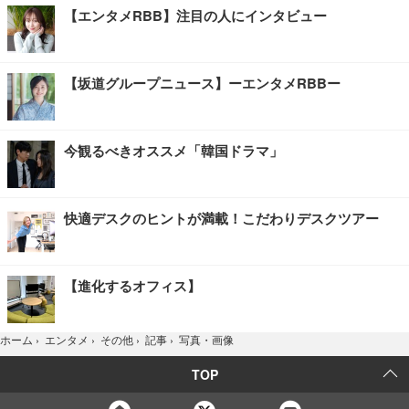
【エンタメRBB】注目の人にインタビュー
【坂道グループニュース】ーエンタメRBBー
今観るべきオススメ「韓国ドラマ」
快適デスクのヒントが満載！こだわりデスクツアー
【進化するオフィス】
写真・画像
ホーム
›
エンタメ
›
その他
›
記事
›
TOP