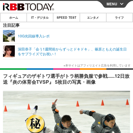
MENU
CLOSE
ホーム
IT・デジタル
SPEED TEST
エンタメ
ライフ
ホーム
注目記事
IT・デジタル
10G光回線導入レポ
IT・デジタルTOP
スマートフォン
SPEED TEST
深田恭子「会う1週間前からずっとドキドキ」、篠原ともえの誕生日
をサプライズでお祝い！
ネタ
ガジェット・ツール
エンタメ
ショッピング
その他
エンタメTOP
映画・ドラマ
ライフ
フィギュアのザギトワ選手がトラ柄勝負服で参戦......12日放
送『炎の体育会TVSP』 5枚目の写真・画像
韓流・K-POP
韓国・芸能
ライフTOP
グルメ
リリース一覧
音楽
スポーツ
ペット
ショッピング
プッシュ通知の停止方法
グラビア
ブログ
その他
ショッピング
その他