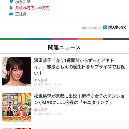
神奈川県
月給24万円～33万円
正社員
Sponsored by
関連ニュース
深田恭子「会う1週間前からずっとドキド
キ」、篠原ともえの誕生日をサプライズでお祝
い！
エンタメ
2018.5.10(木) 13:14
松坂桃李が京都に出没！街行く女子のテンショ
ンがMAXに……今夜の『モニタリング』
エンタメ
2018.5.10(木) 11:13