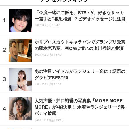
「今度一緒にご飯を」BTS・V、好きなサッカ
ー選手と“相思相愛”？ビデオメッセージに注目
2026.8.9(日) 18:47
ホリプロスカウトキャラバンでグランプリ受賞
の塚本恋乃葉、初CMは憧れの出川哲朗と共演
2024.4.30(火) 13:45
あの注目アイドルがランジェリー姿に！話題の
グラビアBEST20
2022.2.15(火) 12:11
人気声優・井口裕香の写真集「MORE MORE
MORE」が4刷決定！ 水着やランジェリーで美
ボディ披露
2024.10.11(金) 19:15