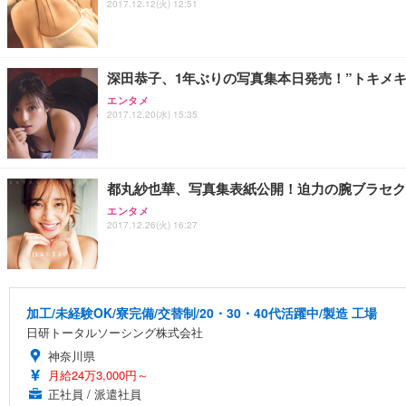
2017.12.12(火) 12:51
深田恭子、1年ぶりの写真集本日発売！”トキメキ
エンタメ
2017.12.20(水) 15:35
都丸紗也華、写真集表紙公開！迫力の腕ブラセク
エンタメ
2017.12.26(火) 16:27
加工/未経験OK/寮完備/交替制/20・30・40代活躍中/製造 工場
日研トータルソーシング株式会社
神奈川県
月給24万3,000円～
正社員 / 派遣社員