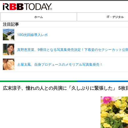
ホーム
IT・デジタル
ホーム
注目記事
IT・デジタル
10G光回線導入レポ
IT・デジタルTOP
SPEED TEST
真野恵里菜、9冊目となる写真集発売決定！下着姿のセクシーカット公
ネタ
エンタメ
土屋太鳳、自身プロデュースのメモリアル写真集発売！
ショッピング
エンタメTOP
ライフ
韓流・K-POP
ライフTOP
リリース一覧
広末涼子、憧れの人との共演に「久しぶりに緊張した」 5枚
音楽
ペット
プッシュ通知の停止方法
グラビア
その他
ショッピング