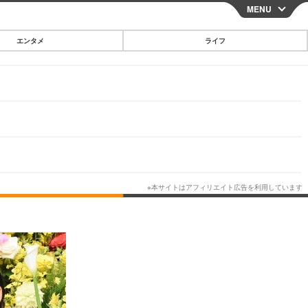
MENU
CLOSE
エンタメ
ライフ
スマートフォン
ガジェット・ツール
その他
映画・ドラマ
韓国・芸能
グルメ
スポーツ
ショッピング
ブログ
その他