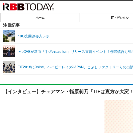
ホーム
IT・デジタル
ホーム
注目記事
IT・デジタル
10G光回線導入レポ
IT・デジタルTOP
SPEED TEST
＝LOVEが新曲「手遅れcaution」リリース直前イベント！柳沢慎吾も登場
ネタ
エンタメ
TIF2018に9nine、ベイビーレイズJAPAN、こぶしファクトリーらの出
ショッピング
エンタメTOP
ライフ
韓流・K-POP
ライフTOP
リリース一覧
【インタビュー】チェアマン・指原莉乃「TIFは裏方が大変
音楽
ペット
プッシュ通知の停止方法
グラビア
その他
ショッピング