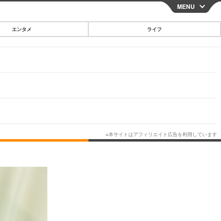
MENU
CLOSE
エンタメ
ライフ
スマートフォン
ガジェット・ツール
その他
映画・ドラマ
韓国・芸能
グルメ
スポーツ
ショッピング
ブログ
その他