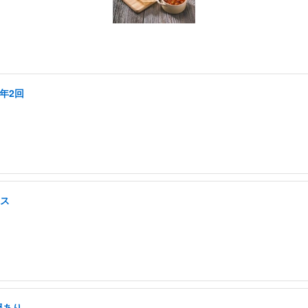
年2回
クス
援あり