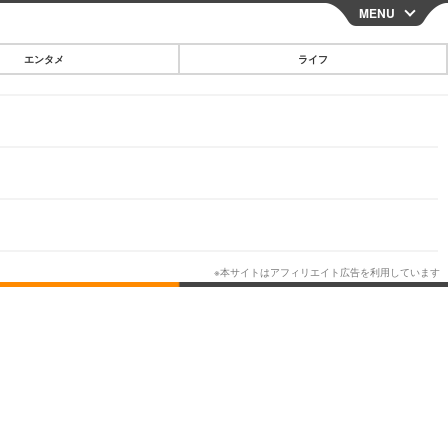
MENU
CLOSE
エンタメ
ライフ
スマートフォン
ガジェット・ツール
その他
映画・ドラマ
韓国・芸能
グルメ
スポーツ
ショッピング
ブログ
その他