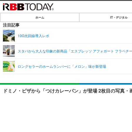
ホーム
IT・デジタル
ホーム
注目記事
IT・デジタル
10G光回線導入レポ
IT・デジタルTOP
SPEED TEST
スタバから大人な印象の新商品「エスプレッソ アフォガート フラペチ
ネタ
エンタメ
ロングセラーのホームランバーに「メロン」味が新登場
ショッピング
エンタメTOP
ライフ
韓流・K-POP
ライフTOP
リリース一覧
ドミノ・ピザから「つけカレーパン」が登場 2枚目の写真・
音楽
ペット
プッシュ通知の停止方法
グラビア
その他
ショッピング