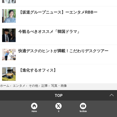
【坂道グループニュース】ーエンタメRBBー
今観るべきオススメ「韓国ドラマ」
快適デスクのヒントが満載！こだわりデスクツアー
【進化するオフィス】
写真・画像
ホーム
›
エンタメ
›
その他
›
記事
›
TOP
Home
X
YouTube