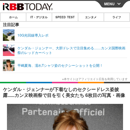
MENU
CLOSE
ホーム
IT・デジタル
SPEED TEST
エンタメ
ライフ
ホーム
注目記事
IT・デジタル
10G光回線導入レポ
IT・デジタルTOP
スマートフォン
SPEED TEST
ケンダル・ジェンナー、大胆ドレスで注目集める……カンヌ国際映画
祭のレッドカーペット
ネタ
ガジェット・ツール
エンタメ
平嶋夏海、濡れTシャツ姿のセクシーショットを公開！
ショッピング
その他
エンタメTOP
映画・ドラマ
ライフ
韓流・K-POP
韓国・芸能
ライフTOP
グルメ
リリース一覧
ケンダル・ジェンナーが下着なしのセクシードレス姿披
音楽
スポーツ
ペット
ショッピング
露......カンヌ映画祭で目を引く美女たち 6枚目の写真・画像
プッシュ通知の停止方法
グラビア
ブログ
その他
ショッピング
その他