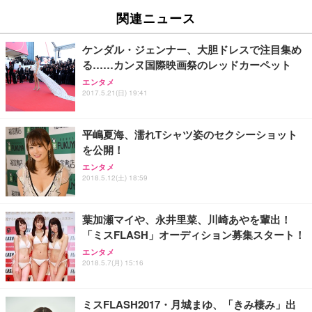
関連ニュース
ケンダル・ジェンナー、大胆ドレスで注目集め
る……カンヌ国際映画祭のレッドカーペット
エンタメ
2017.5.21(日) 19:41
平嶋夏海、濡れTシャツ姿のセクシーショット
を公開！
エンタメ
2018.5.12(土) 18:59
葉加瀬マイや、永井里菜、川崎あやを輩出！
「ミスFLASH」オーディション募集スタート！
エンタメ
2018.5.7(月) 15:16
ミスFLASH2017・月城まゆ、「きみ棲み」出