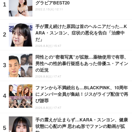
グラビアBEST20
2022.2.15(火) 12:11
手が震え続けた原因は首のヘルニアだった…K
ARA・スンヨン、症状の悪化を告白「治療中
だ」
2026.8.8(土) 15:47
同性との“密着写真”が拡散…薬物使用で有罪、
男性への性的暴行疑惑もあった俳優ユ・アイン
の近況
2026.8.8(土) 17:47
ファンから不満続出も…BLACKPINK、10周年
にメンバー全員が集結！ジスがライブ配信で再
び謝罪
2026.8.8(土) 17:47
手の震えが止まらず…KARA・スンヨン、健康
状態に心配の声 思わぬ形でファンの動画が拡