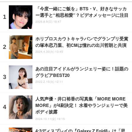
「今度一緒にご飯を」BTS・V、好きなサッカ
ー選手と“相思相愛”？ビデオメッセージに注目
2026.8.9(日) 18:47
ホリプロスカウトキャラバンでグランプリ受賞
の塚本恋乃葉、初CMは憧れの出川哲朗と共演
2024.4.30(火) 13:45
あの注目アイドルがランジェリー姿に！話題の
グラビアBEST20
2022.2.15(火) 12:11
人気声優・井口裕香の写真集「MORE MORE
MORE」が4刷決定！ 水着やランジェリーで美
ボディ披露
2024.10.11(金) 19:15
4:3ディスプレイの『Galaxy Z Fold8』は「思