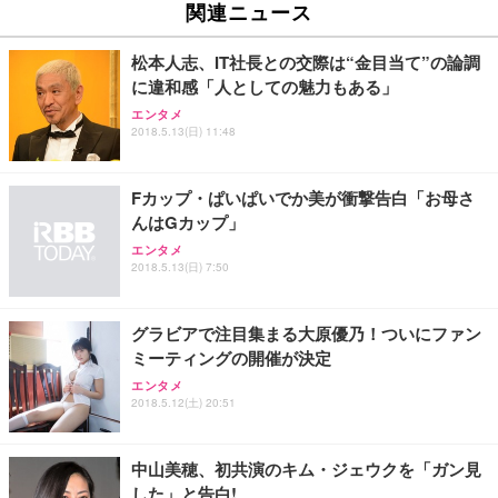
関連ニュース
松本人志、IT社長との交際は“金目当て”の論調
に違和感「人としての魅力もある」
エンタメ
2018.5.13(日) 11:48
Fカップ・ぱいぱいでか美が衝撃告白「お母さ
んはGカップ」
エンタメ
2018.5.13(日) 7:50
グラビアで注目集まる大原優乃！ついにファン
ミーティングの開催が決定
エンタメ
2018.5.12(土) 20:51
中山美穂、初共演のキム・ジェウクを「ガン見
した」と告白!