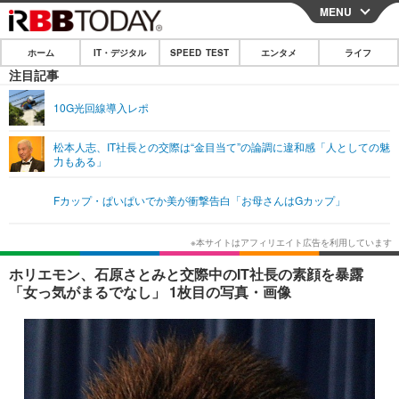
MENU
CLOSE
ホーム
IT・デジタル
SPEED TEST
エンタメ
ライフ
ホーム
注目記事
IT・デジタル
10G光回線導入レポ
IT・デジタルTOP
スマートフォン
SPEED TEST
松本人志、IT社長との交際は“金目当て”の論調に違和感「人としての魅
力もある」
ネタ
ガジェット・ツール
エンタメ
Fカップ・ぱいぱいでか美が衝撃告白「お母さんはGカップ」
ショッピング
その他
エンタメTOP
映画・ドラマ
ライフ
韓流・K-POP
韓国・芸能
ライフTOP
グルメ
リリース一覧
ホリエモン、石原さとみと交際中のIT社長の素顔を暴露
音楽
スポーツ
ペット
ショッピング
「女っ気がまるでなし」 1枚目の写真・画像
プッシュ通知の停止方法
グラビア
ブログ
その他
ショッピング
その他