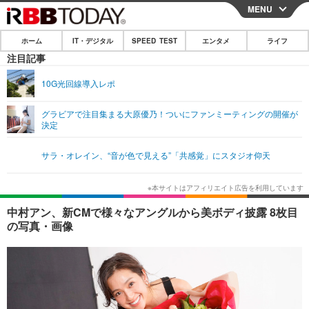
MENU
CLOSE
ホーム
IT・デジタル
SPEED TEST
エンタメ
ライフ
ホーム
注目記事
IT・デジタル
10G光回線導入レポ
IT・デジタルTOP
スマートフォン
SPEED TEST
グラビアで注目集まる大原優乃！ついにファンミーティングの開催が
決定
ネタ
ガジェット・ツール
エンタメ
サラ・オレイン、“音が色で見える”「共感覚」にスタジオ仰天
ショッピング
その他
エンタメTOP
映画・ドラマ
ライフ
韓流・K-POP
韓国・芸能
ライフTOP
グルメ
リリース一覧
中村アン、新CMで様々なアングルから美ボディ披露 8枚目
音楽
スポーツ
ペット
ショッピング
の写真・画像
プッシュ通知の停止方法
グラビア
ブログ
その他
ショッピング
その他