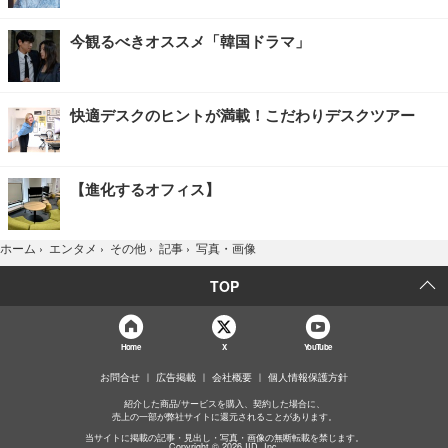
今観るべきオススメ「韓国ドラマ」
快適デスクのヒントが満載！こだわりデスクツアー
【進化するオフィス】
写真・画像
ホーム
›
エンタメ
›
その他
›
記事
›
TOP
Home
X
YouTube
お問合せ
広告掲載
会社概要
個人情報保護方針
紹介した商品/サービスを購入、契約した場合に、
売上の一部が弊社サイトに還元されることがあります。
当サイトに掲載の記事・見出し・写真・画像の無断転載を禁じます。
Copyright © 2026 IID, Inc.