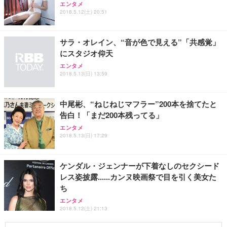
エンタメ
2018.5.12(土) 20:51
サラ・オレイン、“音が色で見える”「共感覚」
にスタジオ仰天
エンタメ
2018.5.13(日) 13:59
中尾彬、“ねじねじマフラー”200本を捨てたと
告白！「まだ200本残ってる」
エンタメ
2018.5.13(日) 17:29
ケンダル・ジェンナーが下着なしのセクシード
レス姿披露......カンヌ映画祭で目を引く美女た
ち
エンタメ
2018.5.12(土) 21:13