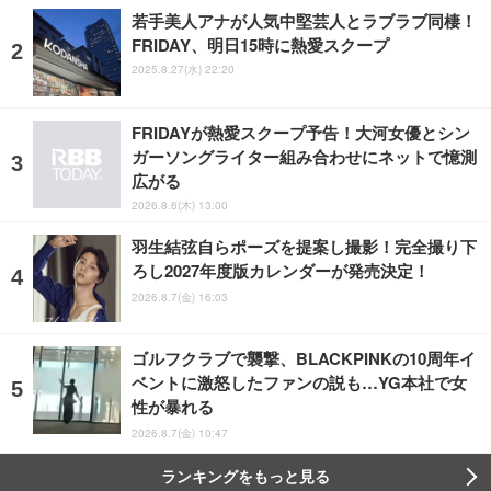
若手美人アナが人気中堅芸人とラブラブ同棲！
FRIDAY、明日15時に熱愛スクープ
2025.8.27(水) 22:20
FRIDAYが熱愛スクープ予告！大河女優とシン
ガーソングライター組み合わせにネットで憶測
広がる
2026.8.6(木) 13:00
羽生結弦自らポーズを提案し撮影！完全撮り下
ろし2027年度版カレンダーが発売決定！
2026.8.7(金) 16:03
ゴルフクラブで襲撃、BLACKPINKの10周年イ
ベントに激怒したファンの説も…YG本社で女
性が暴れる
2026.8.7(金) 10:47
ランキングをもっと見る