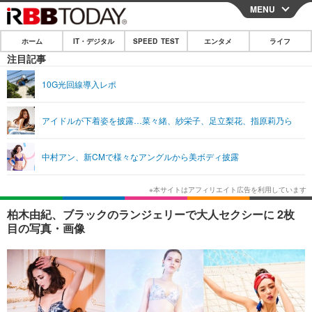
MENU
CLOSE
ホーム
IT・デジタル
SPEED TEST
エンタメ
ライフ
ホーム
注目記事
IT・デジタル
10G光回線導入レポ
IT・デジタルTOP
スマートフォン
SPEED TEST
アイドルが下着姿を披露…菜々緒、紗栄子、足立梨花、指原莉乃ら
ネタ
ガジェット・ツール
エンタメ
中村アン、新CMで様々なアングルから美ボディ披露
ショッピング
その他
エンタメTOP
映画・ドラマ
ライフ
韓流・K-POP
韓国・芸能
ライフTOP
グルメ
リリース一覧
柏木由紀、ブラックのランジェリーで大人セクシーに 2枚
音楽
スポーツ
ペット
ショッピング
目の写真・画像
プッシュ通知の停止方法
グラビア
ブログ
その他
ショッピング
その他