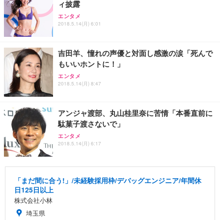
ィ披露
エンタメ
2018.5.14(月) 6:01
吉田羊、憧れの声優と対面し感激の涙「死んで
もいいホントに！」
エンタメ
2018.5.14(月) 8:47
アンジャ渡部、丸山桂里奈に苦情「本番直前に
駄菓子渡さないで」
エンタメ
2018.5.14(月) 6:17
「まだ間に合う!」/未経験採用枠/デバッグエンジニア/年間休
日125日以上
株式会社小林
埼玉県