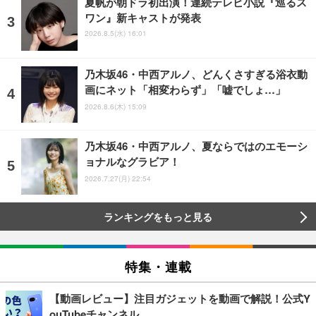
夏帆が朝ドラ初出演！連続テレビ小説『巡るス
ワン』新キャストが発表
2026.8.5(水) 16:01
乃木坂46・中西アルノ、どんくさすぎる浴衣動
画にネット「相変わらず」「嘘でしょ…」
2026.8.6(木) 15:09
乃木坂46・中西アルノ、夏ならではのエモーシ
ョナルなグラビア！
2026.7.27(月) 22:54
ランキングをもっと見る
特集・連載
【動画レビュー】注目ガジェットを動画で解説！公式Y
ouTubeチャンネル