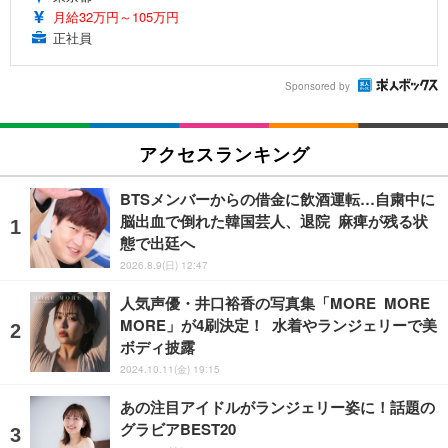
月給32万円～105万円
正社員
Sponsored by
アクセスランキング
BTSメンバーからの借金に飲酒運転…自粛中に
脳出血で倒れた韓国芸人、退院 麻痺が残る状
態で出廷へ
2026.8.9(日) 12:47
人気声優・井口裕香の写真集「MORE MORE
MORE」が4刷決定！ 水着やランジェリーで美
ボディ披露
2024.10.11(金) 19:15
あの注目アイドルがランジェリー姿に！話題の
グラビアBEST20