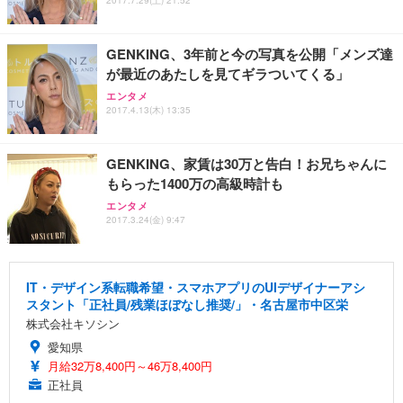
2017.7.29(土) 21:52
GENKING、3年前と今の写真を公開「メンズ達
が最近のあたしを見てギラついてくる」
エンタメ
2017.4.13(木) 13:35
GENKING、家賃は30万と告白！お兄ちゃんに
もらった1400万の高級時計も
エンタメ
2017.3.24(金) 9:47
IT・デザイン系転職希望・スマホアプリのUIデザイナーアシ
スタント「正社員/残業ほぼなし推奨/」・名古屋市中区栄
株式会社キソシン
愛知県
月給32万8,400円～46万8,400円
正社員