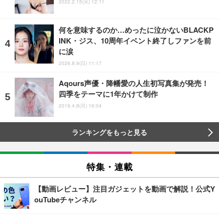
2022.2.15(火) 12:11
何を意味するのか…めったに泣かないBLACKP
INK・ジス、10周年イベント終了しファンを前
に涙
2026.8.9(日) 11:17
Aqours声優・降幡愛の人生初写真集が発売！
四季をテーマに1年かけて制作
2019.4.8(月) 16:04
ランキングをもっと見る
特集・連載
【動画レビュー】注目ガジェットを動画で解説！公式Y
ouTubeチャンネル