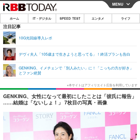
MENU
CLOSE
ホーム
IT・デジタル
SPEED TEST
エンタメ
ライフ
ホーム
注目記事
IT・デジタル
10G光回線導入レポ
IT・デジタルTOP
スマートフォン
SPEED TEST
デヴィ夫人「105歳まで生きようと思ってる」！終活プランも告白
ネタ
ガジェット・ツール
エンタメ
GENKING、イメチェンで「別人みたい」に！「こっちの方が好き」
ショッピング
その他
とファン絶賛
エンタメTOP
映画・ドラマ
ライフ
韓流・K-POP
韓国・芸能
ライフTOP
グルメ
リリース一覧
GENKING、女性になって最初にしたことは「彼氏に報告」
音楽
スポーツ
ペット
ショッピング
……結婚は「ないしょ！」 7枚目の写真・画像
プッシュ通知の停止方法
グラビア
ブログ
その他
ショッピング
その他