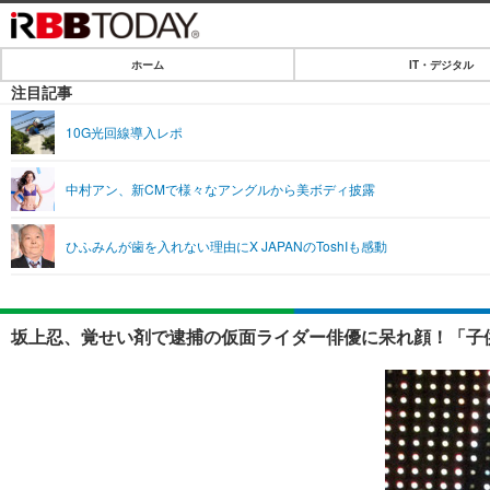
ホーム
IT・デジタル
ホーム
注目記事
IT・デジタル
10G光回線導入レポ
IT・デジタルTOP
SPEED TEST
中村アン、新CMで様々なアングルから美ボディ披露
ネタ
エンタメ
ひふみんが歯を入れない理由にX JAPANのToshIも感動
ショッピング
エンタメTOP
ライフ
韓流・K-POP
ライフTOP
リリース一覧
坂上忍、覚せい剤で逮捕の仮面ライダー俳優に呆れ顔！「子
音楽
ペット
プッシュ通知の停止方法
グラビア
その他
ショッピング