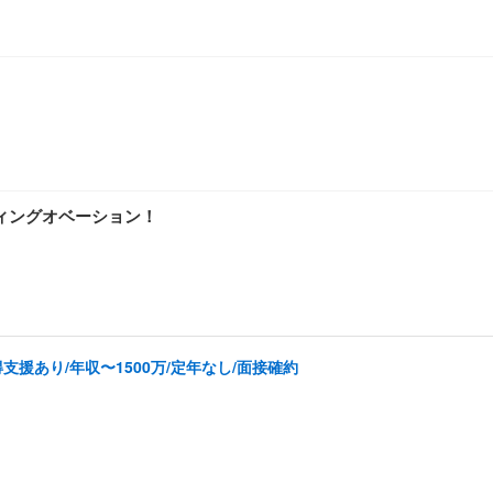
ぎ」
ィングオベーション！
援あり/年収〜1500万/定年なし/面接確約