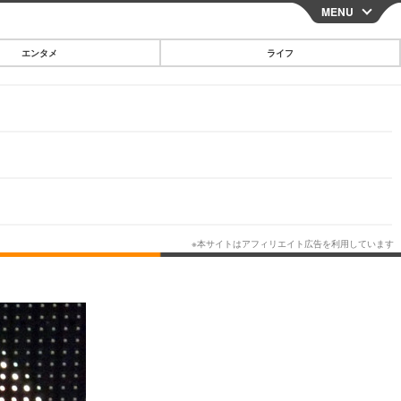
MENU
CLOSE
エンタメ
ライフ
スマートフォン
ガジェット・ツール
その他
映画・ドラマ
韓国・芸能
グルメ
スポーツ
ショッピング
ブログ
その他