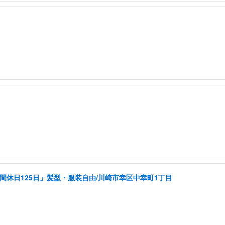
年間休日125日」髪型・服装自由/川崎市幸区中幸町1丁目