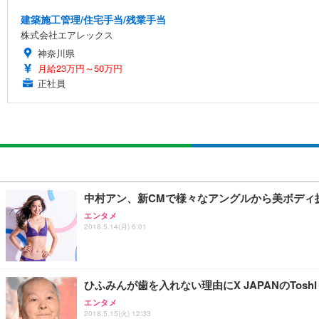
建築施工管理/住宅手当/残業手当
株式会社エアレックス
神奈川県
月給23万円～50万円
正社員
中村アン、新CMで様々なアングルから美ボディ
エンタメ
2018.5.14(月) 6:01
ひふみんが歯を入れない理由にX JAPANのTosh
エンタメ
2018.5.15(火) 12:33