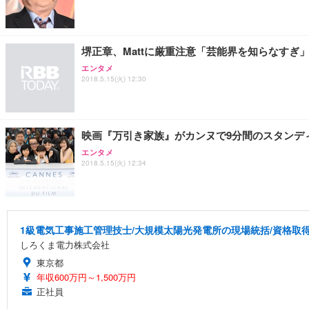
堺正章、Mattに厳重注意「芸能界を知らなす
エンタメ
2018.5.15(火) 12:30
映画『万引き家族』がカンヌで9分間のスタンデ
エンタメ
2018.5.15(火) 12:34
1級電気工事施工管理技士/大規模太陽光発電所の現場統括/資格取得支
しろくま電力株式会社
東京都
年収600万円～1,500万円
正社員