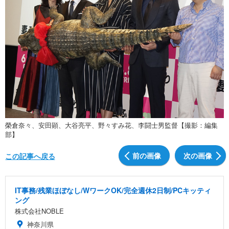
榮倉奈々、安田顕、大谷亮平、野々すみ花、李闘士男監督【撮影：編集
部】
前の画像
次の画像
この記事へ戻る
IT事務/残業ほぼなし/WワークOK/完全週休2日制/PCキッティ
ング
株式会社NOBLE
神奈川県