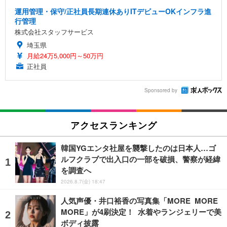
運用管理・保守/正社員長期連休ありITデビューOKインフラ進
行管理
株式会社スタッフサービス
埼玉県
月給24万5,000円～50万円
正社員
Sponsored by
アクセスランキング
韓国YGエンタ社屋を襲撃したのは日本人…ゴ
ルフクラブで出入口の一部を破損、警察が経緯
を調査へ
2026.8.7(金) 18:47
人気声優・井口裕香の写真集「MORE MORE
MORE」が4刷決定！ 水着やランジェリーで美
ボディ披露