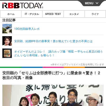
MENU
CLOSE
ホーム
IT・デジタル
SPEED TEST
エンタメ
ライフ
ホーム
注目記事
IT・デジタル
10G光回線導入レポ
IT・デジタルTOP
スマートフォン
SPEED TEST
安田顕、結婚8年目の新事実！妻が抱えていた驚きの不満とは
ネタ
ガジェット・ツール
エンタメ
オイどーすんだよコレ！ 謎のカップ麺「明星 一平ちゃん夜店の焼う
ショッピング
その他
どん いなり寿司味」を喰らう！
エンタメTOP
映画・ドラマ
ライフ
韓流・K-POP
韓国・芸能
ライフTOP
グルメ
リリース一覧
安田顕の「せりふは全部携帯に打つ」に榮倉奈々驚き！ 2
音楽
スポーツ
ペット
ショッピング
枚目の写真・画像
プッシュ通知の停止方法
グラビア
ブログ
その他
ショッピング
その他