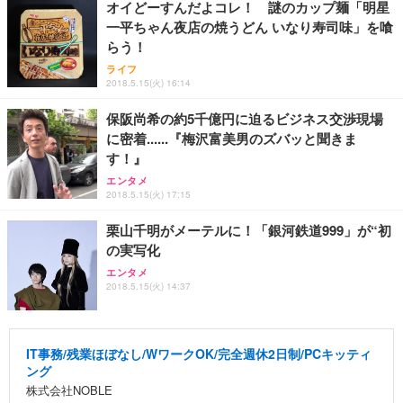
オイどーすんだよコレ！ 謎のカップ麺「明星
一平ちゃん夜店の焼うどん いなり寿司味」を喰
らう！
ライフ
2018.5.15(火) 16:14
保阪尚希の約5千億円に迫るビジネス交渉現場
に密着......『梅沢富美男のズバッと聞きま
す！』
エンタメ
2018.5.15(火) 17:15
栗山千明がメーテルに！「銀河鉄道999」が“初
の実写化
エンタメ
2018.5.15(火) 14:37
IT事務/残業ほぼなし/WワークOK/完全週休2日制/PCキッティ
ング
株式会社NOBLE