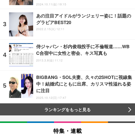
2024.10.11(金) 19:15
あの注目アイドルがランジェリー姿に！話題の
グラビアBEST20
2022.2.15(火) 12:11
侍ジャパン・杉内俊哉投手に不倫報道……WB
C合宿中に女性と密会、キス写真も
2013.3.8(金) 11:12
BIGBANG・SOL夫妻、久々の2SHOTに視線集
中！結婚式にともに出席、カリスマ性溢れる姿
に注目
2025.10.12(日) 17:47
ランキングをもっと見る
特集・連載