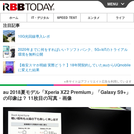
MENU
CLOSE
ホーム
IT・デジタル
SPEED TEST
エンタメ
ライフ
ホーム
注目記事
IT・デジタル
10G光回線導入レポ
IT・デジタルTOP
スマートフォン
SPEED TEST
2020年までに何をすればいい？ソフトバンク、5G×IoTのトライアル
環境を無料公開
ネタ
ガジェット・ツール
エンタメ
【格安スマホ明細 実際どう？ 】18年間契約していたauからUQmobile
ショッピング
その他
に変えた結果
エンタメTOP
映画・ドラマ
ライフ
韓流・K-POP
韓国・芸能
ライフTOP
グルメ
リリース一覧
au 2018夏モデル「Xperia XZ2 Premium」「Galaxy S9+」
音楽
スポーツ
ペット
ショッピング
の印象は？ 11枚目の写真・画像
プッシュ通知の停止方法
グラビア
ブログ
その他
ショッピング
その他