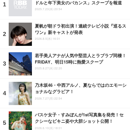
ドルと年下美女のバカンス」スクープを報道
2025.7.23(水) 20:54
夏帆が朝ドラ初出演！連続テレビ小説『巡るス
ワン』新キャストが発表
2026.8.5(水) 16:01
若手美人アナが人気中堅芸人とラブラブ同棲！
FRIDAY、明日15時に熱愛スクープ
2025.8.27(水) 22:20
乃木坂46・中西アルノ、夏ならではのエモーシ
ョナルなグラビア！
2026.7.27(月) 22:54
バスケ女子・すみぽんが1st写真集を発売！セ
クシーなビキニ姿や大胆ショット公開！
2026.6.10(水) 18:01