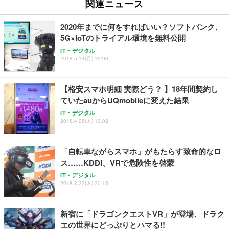
関連ニュース
2020年までに何をすればいい？ソフトバンク、
5G×IoTのトライアル環境を無料公開
IT・デジタル
2018.5.14(月) 19:00
【格安スマホ明細 実際どう？ 】18年間契約し
ていたauからUQmobileに変えた結果
IT・デジタル
2018.4.26(木) 19:02
「自転車ながらスマホ」がもたらす致命的なロ
ス……KDDI、VRで危険性を啓蒙
IT・デジタル
2018.3.22(木) 20:15
新宿に「ドラゴンクエストVR」が登場、ドラク
エの世界にどっぷりとハマる!!