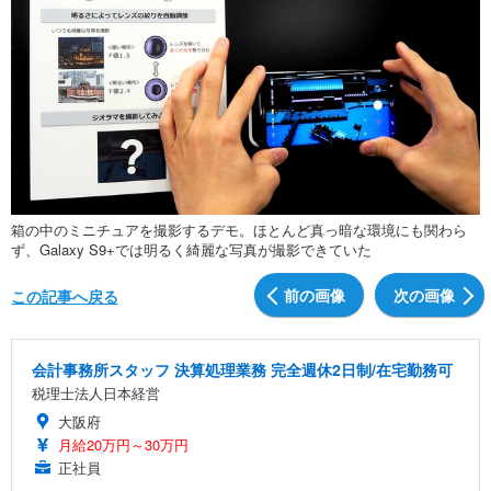
箱の中のミニチュアを撮影するデモ。ほとんど真っ暗な環境にも関わら
ず、Galaxy S9+では明るく綺麗な写真が撮影できていた
前の画像
次の画像
この記事へ戻る
会計事務所スタッフ 決算処理業務 完全週休2日制/在宅勤務可
税理士法人日本経営
大阪府
月給20万円～30万円
正社員