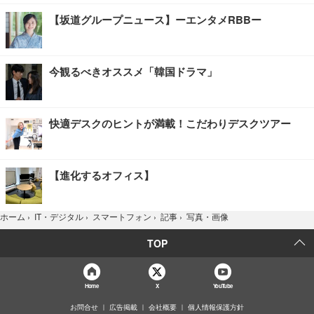
【坂道グループニュース】ーエンタメRBBー
今観るべきオススメ「韓国ドラマ」
快適デスクのヒントが満載！こだわりデスクツアー
【進化するオフィス】
写真・画像
ホーム
›
IT・デジタル
›
スマートフォン
›
記事
›
TOP
Home
X
YouTube
お問合せ
広告掲載
会社概要
個人情報保護方針