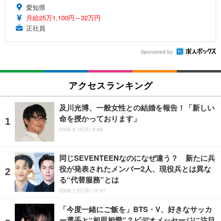
愛知県
月給25万1,100円～32万円
正社員
Sponsored by
アクセスランキング
及川光博、一般女性との結婚を報告！「新しい
命を授かっております」
2026.8.10(月) 8:48
同じSEVENTEENなのになぜ違う？ 新たに兵
役が発表されたメンバー2人、現役兵とは異な
る“代替服務”とは
2026.7.27(月) 12:47
「今度一緒にご飯を」BTS・V、好きなサッカ
ー選手と“相思相愛”？ビデオメッセージに注目