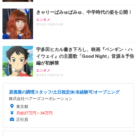
きゃりーぱみゅぱみゅ、中学時代の姿を公開！
エンタメ
2018.5.16(水) 9:45
宇多田ヒカル書き下ろし、映画『ペンギン・ハ
イウェイ』の主題歌「Good Night」音源＆予告
編が初解禁
エンタメ
2018.5.16(水) 9:13
居酒屋の調理スタッフ/土日祝定休/未経験可/オープニング
株式会社ベアーズコーポレーション
東京都
月給27万円～34万円
正社員