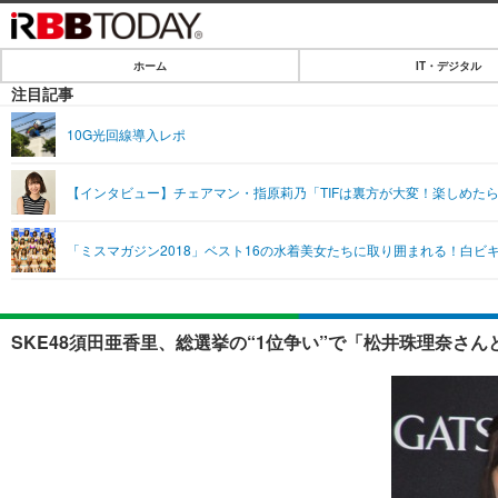
ホーム
IT・デジタル
ホーム
注目記事
IT・デジタル
10G光回線導入レポ
IT・デジタルTOP
SPEED TEST
【インタビュー】チェアマン・指原莉乃「TIFは裏方が大変！楽しめた
ネタ
エンタメ
「ミスマガジン2018」ベスト16の水着美女たちに取り囲まれる！白ビキ
ショッピング
エンタメTOP
ライフ
韓流・K-POP
ライフTOP
リリース一覧
SKE48須田亜香里、総選挙の“1位争い”で「松井珠理奈さん
音楽
ペット
プッシュ通知の停止方法
グラビア
その他
ショッピング