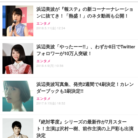
浜辺美波が『報ステ』の新コーナーナレーショ
ンに抜てき！「熱盛！」のネタ動画も公開！
エンタメ
2018.5.11(金) 12:34
浜辺美波「やったーー!!」、わずか8日でTwitter
フォロワーが10万人突破！
エンタメ
2018.4.9(月) 10:56
浜辺美波写真集、発売2週間で4刷決定！カレン
ダーブックも3刷決定!!
エンタメ
2017.9.15(金) 18:52
『絶対零度』シリーズの最新作が7月スター
ト！主演は沢村一樹、前作主演の上戸彩も出演
決定