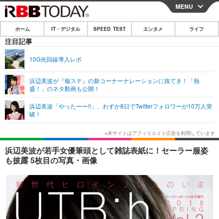
MENU
CLOSE
ホーム
IT・デジタル
SPEED TEST
エンタメ
ライフ
ホーム
注目記事
IT・デジタル
10G光回線導入レポ
IT・デジタルTOP
スマートフォン
SPEED TEST
浜辺美波が『報ステ』の新コーナーナレーションに抜てき！「熱
盛！」のネタ動画も公開！
ネタ
ガジェット・ツール
エンタメ
浜辺美波「やったーー!!」、わずか8日でTwitterフォロワーが10万人突
ショッピング
その他
破！
エンタメTOP
映画・ドラマ
ライフ
韓流・K-POP
韓国・芸能
ライフTOP
グルメ
リリース一覧
浜辺美波が若手女優筆頭として雑誌表紙に！セーラー服姿
音楽
スポーツ
ペット
ショッピング
も披露 5枚目の写真・画像
プッシュ通知の停止方法
グラビア
ブログ
その他
ショッピング
その他