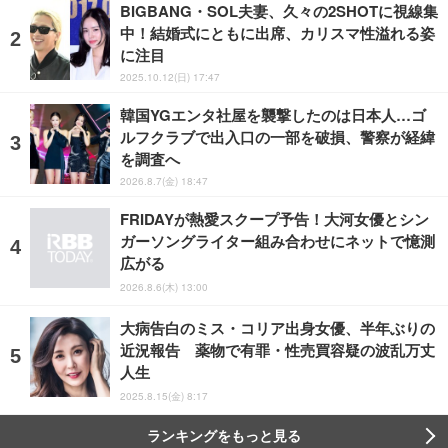
BIGBANG・SOL夫妻、久々の2SHOTに視線集
中！結婚式にともに出席、カリスマ性溢れる姿
に注目
2025.10.12(日) 17:47
韓国YGエンタ社屋を襲撃したのは日本人…ゴ
ルフクラブで出入口の一部を破損、警察が経緯
を調査へ
2026.8.7(金) 18:47
FRIDAYが熱愛スクープ予告！大河女優とシン
ガーソングライター組み合わせにネットで憶測
広がる
2026.8.6(木) 13:00
大病告白のミス・コリア出身女優、半年ぶりの
近況報告 薬物で有罪・性売買容疑の波乱万丈
人生
2025.8.15(金) 8:17
ランキングをもっと見る