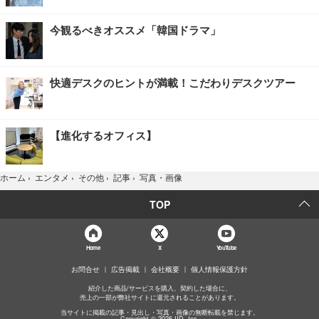
今観るべきオススメ「韓国ドラマ」
快適デスクのヒントが満載！こだわりデスクツアー
【進化するオフィス】
写真・画像
ホーム
›
エンタメ
›
その他
›
記事
›
TOP
Home
X
YouTube
お問合せ
広告掲載
会社概要
個人情報保護方針
紹介した商品/サービスを購入、契約した場合に、
売上の一部が弊社サイトに還元されることがあります。
当サイトに掲載の記事・見出し・写真・画像の無断転載を禁じます。
Copyright © 2026 IID, Inc.